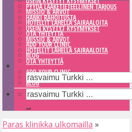
USEIN KYSYTYT KYSYMYKSET
PYYDÄ LÄÄKETIETEELLINEN TARJOUS
MISSIO & ARVOT
HANKI RAHOITUSTA
HOTELLIT LÄHELLÄ SAIRAALOITA
USEIN KYSYTYT KYSYMYKSET
OTA YHTEYTTÄ
MISSIO & ARVOT
ADD YOUR CLINIC
HOTELLIT LÄHELLÄ SAIRAALOITA
BLOG
OTA YHTEYTTÄ
ADD YOUR CLINIC
BLOG
Paras klinikka ulkomailla
»