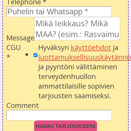
Telephone
*
Message
CGU
Hyväksyn
käyttöehdot
ja
*
luottamuksellisuuskäytänn
ja pyyntöni välittäminen
terveydenhuollon
ammattilaisille sopivien
tarjousten saamiseksi.
Comment
HANKI TARJOUKSENI