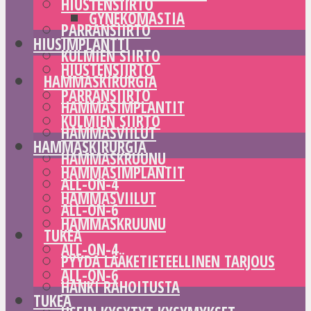
HIUSTENSIIRTO
GYNEKOMASTIA
PARRANSIIRTO
HIUSIMPLANTTI
KULMIEN SIIRTO
HIUSTENSIIRTO
HAMMASKIRURGIA
PARRANSIIRTO
HAMMASIMPLANTIT
KULMIEN SIIRTO
HAMMASVIILUT
HAMMASKIRURGIA
HAMMASKRUUNU
HAMMASIMPLANTIT
ALL-ON-4
HAMMASVIILUT
ALL-ON-6
HAMMASKRUUNU
TUKEA
ALL-ON-4
PYYDÄ LÄÄKETIETEELLINEN TARJOUS
ALL-ON-6
HANKI RAHOITUSTA
TUKEA