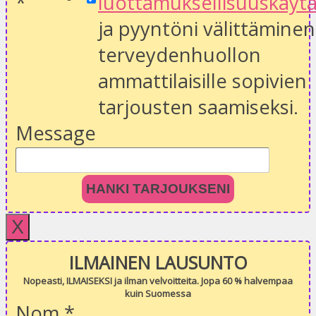
*
luottamuksellisuuskäyt
ja pyyntöni välittäminen
terveydenhuollon
ammattilaisille sopivien
tarjousten saamiseksi.
Message
HANKI TARJOUKSENI
X
ILMAINEN LAUSUNTO
Nopeasti, ILMAISEKSI ja ilman velvoitteita. Jopa 60 % halvempaa
kuin Suomessa
Nom
*