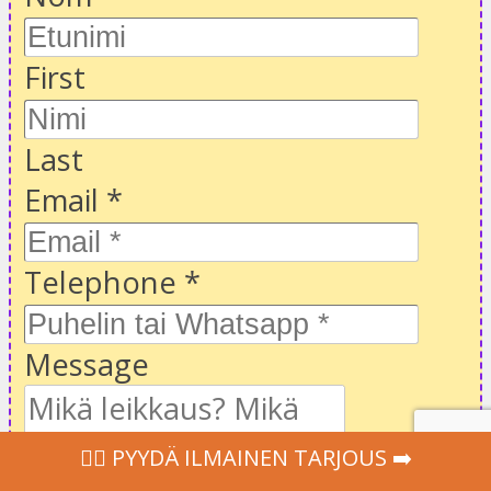
First
Last
Email
*
Telephone
*
Message
‍👩‍⚕ PYYDÄ ILMAINEN TARJOUS ➡️