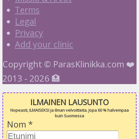
Terms
Legal
Privacy
Add your clinic
Copyright © ParasKlinikka.com ❤️
2013 - 2026 🏥
ILMAINEN LAUSUNTO
Nopeasti, ILMAISEKSI ja ilman velvoitteita. Jopa 60 % halvempaa
kuin Suomessa
Nom
*