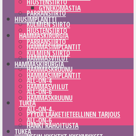
HIUSTENSIIRTO
GYNEKOMASTIA
PARRANSIIRTO
HIUSIMPLANTTI
KULMIEN SIIRTO
HIUSTENSIIRTO
HAMMASKIRURGIA
PARRANSIIRTO
HAMMASIMPLANTIT
KULMIEN SIIRTO
HAMMASVIILUT
HAMMASKIRURGIA
HAMMASKRUUNU
HAMMASIMPLANTIT
ALL-ON-4
HAMMASVIILUT
ALL-ON-6
HAMMASKRUUNU
TUKEA
ALL-ON-4
PYYDÄ LÄÄKETIETEELLINEN TARJOUS
ALL-ON-6
HANKI RAHOITUSTA
TUKEA