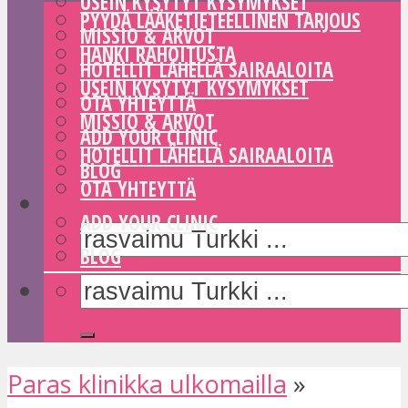
USEIN KYSYTYT KYSYMYKSET
PYYDÄ LÄÄKETIETEELLINEN TARJOUS
MISSIO & ARVOT
HANKI RAHOITUSTA
HOTELLIT LÄHELLÄ SAIRAALOITA
USEIN KYSYTYT KYSYMYKSET
OTA YHTEYTTÄ
MISSIO & ARVOT
ADD YOUR CLINIC
HOTELLIT LÄHELLÄ SAIRAALOITA
BLOG
OTA YHTEYTTÄ
ADD YOUR CLINIC
BLOG
Paras klinikka ulkomailla
»