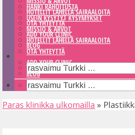
MISSIO & ARVOT
HANKI RAHOITUSTA
HOTELLIT LÄHELLÄ SAIRAALOITA
USEIN KYSYTYT KYSYMYKSET
OTA YHTEYTTÄ
MISSIO & ARVOT
ADD YOUR CLINIC
HOTELLIT LÄHELLÄ SAIRAALOITA
BLOG
OTA YHTEYTTÄ
ADD YOUR CLINIC
BLOG
Paras klinikka ulkomailla
»
Plastiik