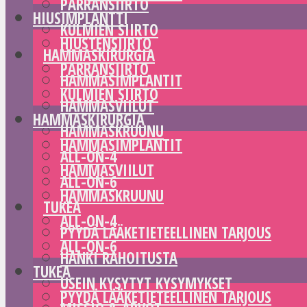
PARRANSIIRTO
HIUSIMPLANTTI
KULMIEN SIIRTO
HIUSTENSIIRTO
HAMMASKIRURGIA
PARRANSIIRTO
HAMMASIMPLANTIT
KULMIEN SIIRTO
HAMMASVIILUT
HAMMASKIRURGIA
HAMMASKRUUNU
HAMMASIMPLANTIT
ALL-ON-4
HAMMASVIILUT
ALL-ON-6
HAMMASKRUUNU
TUKEA
ALL-ON-4
PYYDÄ LÄÄKETIETEELLINEN TARJOUS
ALL-ON-6
HANKI RAHOITUSTA
TUKEA
USEIN KYSYTYT KYSYMYKSET
PYYDÄ LÄÄKETIETEELLINEN TARJOUS