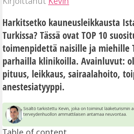
Kirjoittanut
Kevin
Harkitsetko kauneusleikkausta Ist
Turkissa? Tässä ovat TOP 10 suosit
toimenpidettä naisille ja miehille 
parhailla klinikoilla. Avainluvut: 
pituus, leikkaus, sairaalahoito, to
anestesiatyyppi.
Sisältö tarkistettu Kevin, joka on toiminut lääketurismin a
terveydenhuollon ammattilaisen antamaa neuvontaa.
Table of content