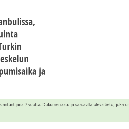
anbulissa,
uinta
Turkin
oleskelun
ipumisaika ja
siantuntijana 7 vuotta. Dokumentoitu ja saatavilla oleva tieto, joka on 