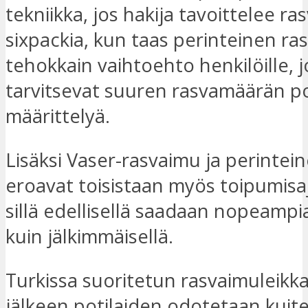
tekniikka, jos hakija tavoittelee ra
sixpackia, kun taas perinteinen ras
tehokkain vaihtoehto henkilöille, j
tarvitsevat suuren rasvamäärän po
määrittelyä.
Lisäksi Vaser-rasvaimu ja perintei
eroavat toisistaan myös toipumisa
sillä edellisellä saadaan nopeampi
kuin jälkimmäisellä.
Turkissa suoritetun rasvaimuleikk
jälkeen potilaiden odotetaan kuit