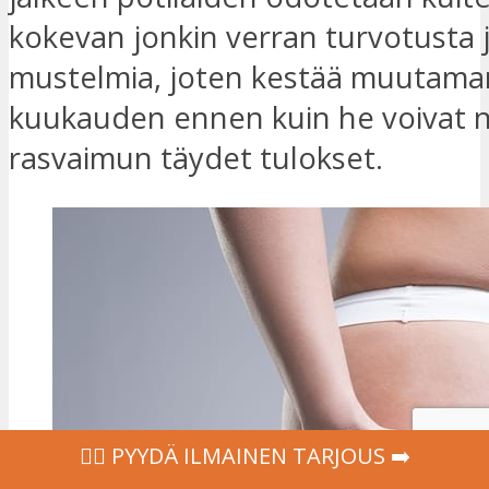
kokevan jonkin verran turvotusta 
mustelmia, joten kestää muutama
kuukauden ennen kuin he voivat 
rasvaimun täydet tulokset.
‍👩‍⚕ PYYDÄ ILMAINEN TARJOUS ➡️