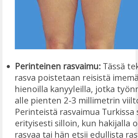
Perinteinen rasvaimu:
Tässä tek
rasva poistetaan reisistä imemäl
hienoilla kanyyleilla, jotka työ
alle pienten 2-3 millimetrin viil
Perinteistä rasvaimua Turkissa
erityisesti silloin, kun hakijalla
rasvaa tai hän etsii edullista r