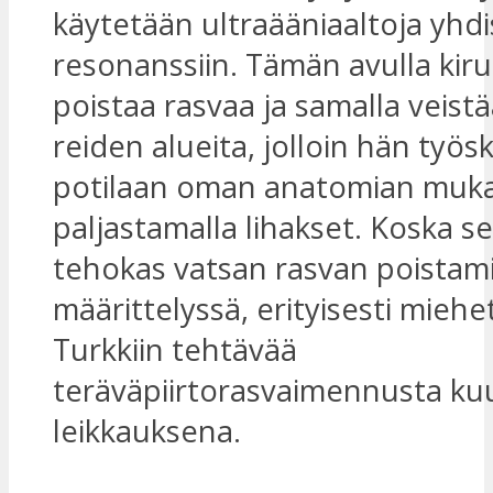
käytetään ultraääniaaltoja yhd
resonanssiin. Tämän avulla kiru
poistaa rasvaa ja samalla veistä
reiden alueita, jolloin hän työs
potilaan oman anatomian muk
paljastamalla lihakset. Koska se
tehokas vatsan rasvan poistami
määrittelyssä, erityisesti miehe
Turkkiin tehtävää
teräväpiirtorasvaimennusta ku
leikkauksena.