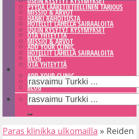
USEIN KYSYTYT KYSYMYKSET
PYYDÄ LÄÄKETIETEELLINEN TARJOUS
MISSIO & ARVOT
HANKI RAHOITUSTA
HOTELLIT LÄHELLÄ SAIRAALOITA
USEIN KYSYTYT KYSYMYKSET
OTA YHTEYTTÄ
MISSIO & ARVOT
ADD YOUR CLINIC
HOTELLIT LÄHELLÄ SAIRAALOITA
BLOG
OTA YHTEYTTÄ
ADD YOUR CLINIC
BLOG
Paras klinikka ulkomailla
»
Reiden