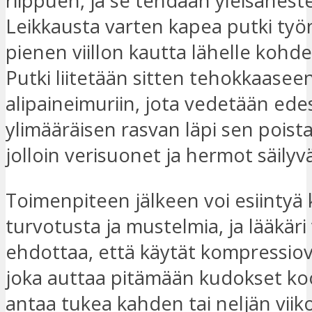
riippuen, ja se tehdään yleisaneste
Leikkausta varten kapea putki ty
pienen viillon kautta lähelle kohde
Putki liitetään sitten tehokkaasee
alipaineimuriin, jota vedetään ede
ylimääräisen rasvan läpi sen poist
jolloin verisuonet ja hermot säilyvä
Toimenpiteen jälkeen voi esiintyä 
turvotusta ja mustelmia, ja lääkäri 
ehdottaa, että käytät kompressiov
joka auttaa pitämään kudokset ko
antaa tukea kahden tai neljän viik