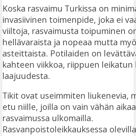
Koska rasvaimu Turkissa on minima
invasiivinen toimenpide, joka ei va
viiltoja, rasvaimusta toipuminen o
hellävaraista ja nopeaa mutta my
asteittaista. Potilaiden on levättä
kahteen viikkoa, riippuen leikatu
laajuudesta.
Tikit ovat useimmiten liukenevia, 
etu niille, joilla on vain vähän aika
rasvaimussa ulkomailla.
Rasvanpoistoleikkauksessa olevilla 