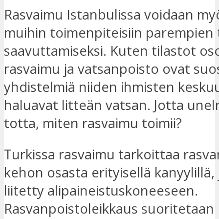
Rasvaimu Istanbulissa voidaan my
muihin toimenpiteisiin parempien 
saavuttamiseksi. Kuten tilastot oso
rasvaimu ja vatsanpoisto ovat suo
yhdistelmiä niiden ihmisten kesku
haluavat litteän vatsan. Jotta unel
totta, miten rasvaimu toimii?
Turkissa rasvaimu tarkoittaa rasv
kehon osasta erityisellä kanyylillä,
liitetty alipaineistuskoneeseen.
Rasvanpoistoleikkaus suoritetaan