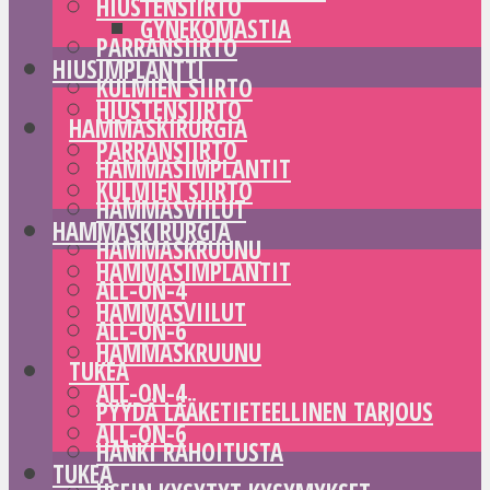
HIUSTENSIIRTO
GYNEKOMASTIA
PARRANSIIRTO
HIUSIMPLANTTI
KULMIEN SIIRTO
HIUSTENSIIRTO
HAMMASKIRURGIA
PARRANSIIRTO
HAMMASIMPLANTIT
KULMIEN SIIRTO
HAMMASVIILUT
HAMMASKIRURGIA
HAMMASKRUUNU
HAMMASIMPLANTIT
ALL-ON-4
HAMMASVIILUT
ALL-ON-6
HAMMASKRUUNU
TUKEA
ALL-ON-4
PYYDÄ LÄÄKETIETEELLINEN TARJOUS
ALL-ON-6
HANKI RAHOITUSTA
TUKEA