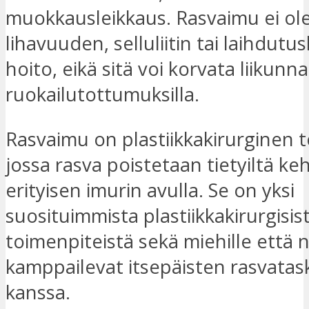
muokkausleikkaus. Rasvaimu ei ol
lihavuuden, selluliitin tai laihdutu
hoito, eikä sitä voi korvata liikunnal
ruokailutottumuksilla.
Rasvaimu on plastiikkakirurginen 
jossa rasva poistetaan tietyiltä ke
erityisen imurin avulla. Se on yksi
suosituimmista plastiikkakirurgisis
toimenpiteistä sekä miehille että na
kamppailevat itsepäisten rasvatas
kanssa.