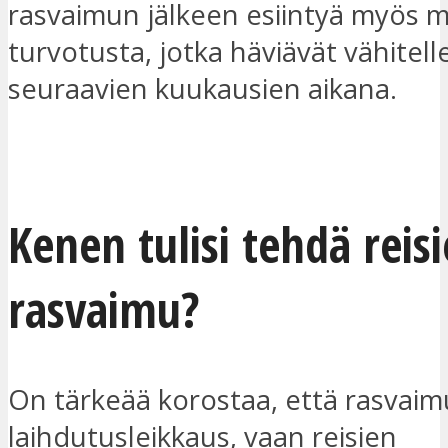
rasvaimun jälkeen esiintyä myös m
turvotusta, jotka häviävät vähitell
seuraavien kuukausien aikana.
OTA YHTEYTTÄ
Kenen tulisi tehdä reis
rasvaimu?
On tärkeää korostaa, että rasvaimu
laihdutusleikkaus, vaan reisien