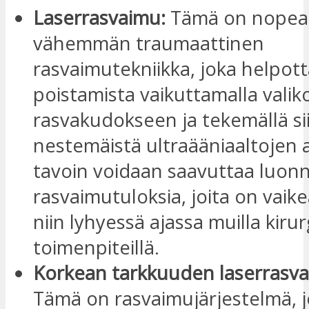
Laserrasvaimu:
Tämä on nopea 
vähemmän traumaattinen
rasvaimutekniikka, joka helpot
poistamista vaikuttamalla valiko
rasvakudokseen ja tekemällä si
nestemäistä ultraääniaaltojen a
tavoin voidaan saavuttaa luonn
rasvaimutuloksia, joita on vaik
niin lyhyessä ajassa muilla kirurg
toimenpiteillä.
Korkean tarkkuuden laserrasvai
Tämä on rasvaimujärjestelmä, 