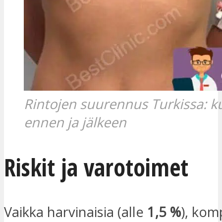
Rintojen suurennus Turkissa: k
ennen ja jälkeen
Riskit ja varotoimet
Vaikka harvinaisia (alle
1,5 %
), kom