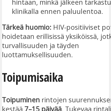
hintaan, minkä jälkeen tarkast
klinikalla ennen paluulentoa.
Tärkeä huomio:
HIV-positiiviset po
hoidetaan erillisissä yksiköissä, jo
turvallisuuden ja täyden
luottamuksellisuuden.
Toipumisaika
Toipuminen
rintojen suurennukse
kestää
7–15 päivää
. Tukevaa rintali