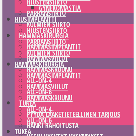
HIUSTENSIIRTO
GYNEKOMASTIA
PARRANSIIRTO
HIUSIMPLANTTI
KULMIEN SIIRTO
HIUSTENSIIRTO
HAMMASKIRURGIA
PARRANSIIRTO
HAMMASIMPLANTIT
KULMIEN SIIRTO
HAMMASVIILUT
HAMMASKIRURGIA
HAMMASKRUUNU
HAMMASIMPLANTIT
ALL-ON-4
HAMMASVIILUT
ALL-ON-6
HAMMASKRUUNU
TUKEA
ALL-ON-4
PYYDÄ LÄÄKETIETEELLINEN TARJOUS
ALL-ON-6
HANKI RAHOITUSTA
TUKEA