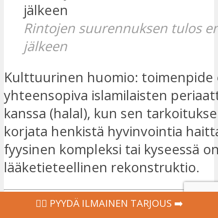
Rintojen suurennuksen tulos e
jälkeen
Kulttuurinen huomio: toimenpide
yhteensopiva islamilaisten periaat
kanssa (halal), kun sen tarkoituks
korjata henkistä hyvinvointia hait
fyysinen kompleksi tai kyseessä o
lääketieteellinen rekonstruktio.
‍👩‍⚕ PYYDÄ ILMAINEN TARJOUS ➡️
Jos päätöksenteko tuntuu vaikeal