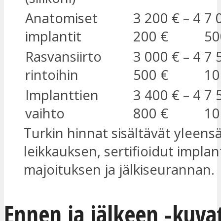
Anatomiset
3 200 € – 4
7 
implantit
200 €
50
Rasvansiirto
3 000 € – 4
7 
rintoihin
500 €
10
Implanttien
3 400 € – 4
7 
vaihto
800 €
10
Turkin hinnat sisältävät yleens
leikkauksen, sertifioidut implant
majoituksen ja jälkiseurannan.
Ennen ja jälkeen -kuva