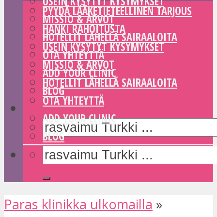
USEIN KYSYTYT KYSYMYKSET
PYYDÄ LÄÄKETIETEELLINEN TARJOUS
MISSIO & ARVOT
HANKI RAHOITUSTA
HOTELLIT LÄHELLÄ SAIRAALOITA
USEIN KYSYTYT KYSYMYKSET
OTA YHTEYTTÄ
MISSIO & ARVOT
ADD YOUR CLINIC
HOTELLIT LÄHELLÄ SAIRAALOITA
BLOG
OTA YHTEYTTÄ
ADD YOUR CLINIC
BLOG
Paras klinikka ulkomailla
»