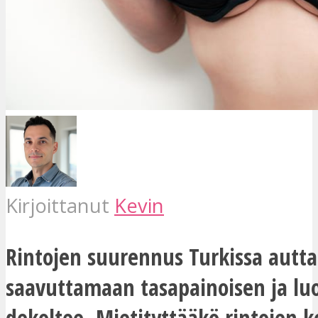
Kirjoittanut
Kevin
Rintojen suurennus Turkissa autt
saavuttamaan tasapainoisen ja lu
dekoltee. Mietityttääkö rintojen k