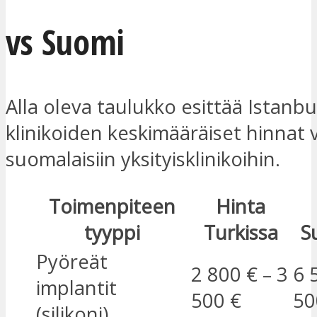
vs Suomi
Alla oleva taulukko esittää Istanbu
klinikoiden keskimääräiset hinnat 
suomalaisiin yksityisklinikoihin.
Toimenpiteen
Hinta
tyyppi
Turkissa
S
Pyöreät
2 800 € – 3
6 
implantit
500 €
50
(silikoni)