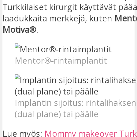
Turkkilaiset kirurgit käyttävät pää
laadukkaita merkkejä, kuten
Mento
Motiva®
.
Mentor®-rintaimplantit
Implantin sijoitus: rintalihaksen
(dual plane) tai päälle
Lue myös:
Mommy makeover Turk