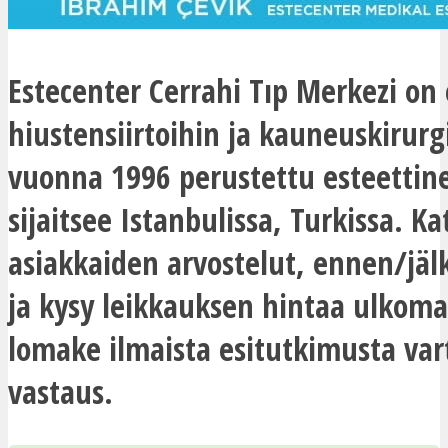
Estecenter Cerrahi Tıp Merkezi on 
hiustensiirtoihin ja kauneuskirur
vuonna 1996 perustettu esteettine
sijaitsee Istanbulissa, Turkissa. Ka
asiakkaiden arvostelut, ennen/jäl
ja kysy leikkauksen hintaa ulkomai
lomake ilmaista esitutkimusta va
vastaus.