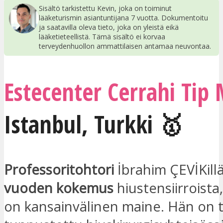
Sisältö tarkistettu Kevin, joka on toiminut
lääketurismin asiantuntijana 7 vuotta. Dokumentoitu
ja saatavilla oleva tieto, joka on yleistä eikä
lääketieteellistä. Tämä sisältö ei korvaa
terveydenhuollon ammattilaisen antamaa neuvontaa.
Estecenter Cerrahi Tip
Istanbul
,
Turkki
🥇
Professoritohtori
İbrahim ÇEVİKill
vuoden kokemus
hiustensiirroista,
on kansainvälinen maine. Hän on 