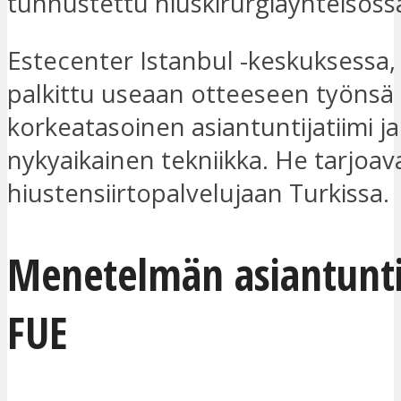
tunnustettu hiuskirurgiayhteisöss
Estecenter Istanbul -keskuksessa,
palkittu useaan otteeseen työnsä 
korkeatasoinen asiantuntijatiimi ja
nykyaikainen tekniikka. He tarjoav
hiustensiirtopalvelujaan Turkissa.
Menetelmän asiantunti
FUE