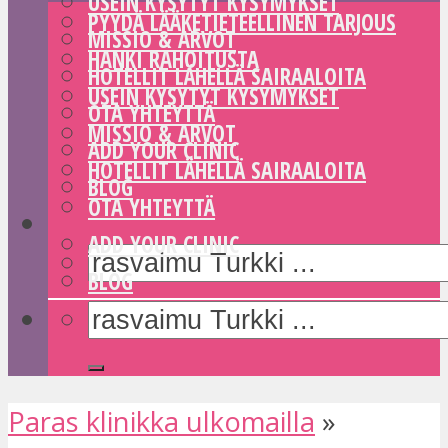
USEIN KYSYTYT KYSYMYKSET
PYYDÄ LÄÄKETIETEELLINEN TARJOUS
MISSIO & ARVOT
HANKI RAHOITUSTA
HOTELLIT LÄHELLÄ SAIRAALOITA
USEIN KYSYTYT KYSYMYKSET
OTA YHTEYTTÄ
MISSIO & ARVOT
ADD YOUR CLINIC
HOTELLIT LÄHELLÄ SAIRAALOITA
BLOG
OTA YHTEYTTÄ
ADD YOUR CLINIC
BLOG
Paras klinikka ulkomailla
»