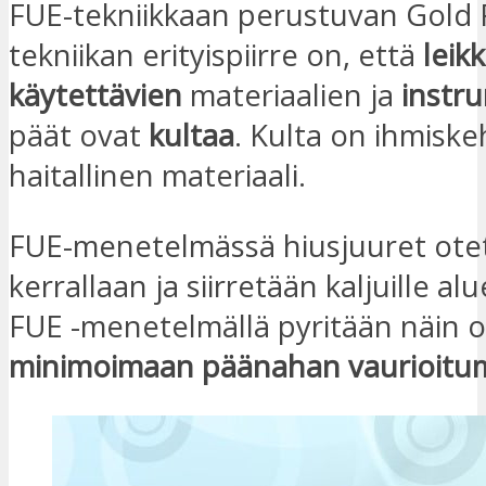
FUE-tekniikkaan perustuvan Gold 
tekniikan erityispiirre on, että
leik
käytettävien
materiaalien ja
instr
päät ovat
kultaa
. Kulta on ihmiske
haitallinen materiaali.
FUE-menetelmässä hiusjuuret otet
kerrallaan ja siirretään kaljuille alu
FUE -menetelmällä pyritään näin o
minimoimaan päänahan vaurioitu