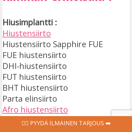
Hiusimplantti :
Hiustensiirto
Hiustensiirto Sapphire FUE
FUE hiustensiirto
DHI-hiustensiirto
FUT hiustensiirto
BHT hiustensiirto
Parta elinsiirto
Afro hiustensiirto
Kulmien siirto
‍👩‍⚕ PYYDÄ ILMAINEN TARJOUS ➡️
Hiusten mesoterapia