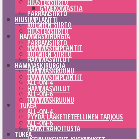
HIUSTENSIIRTO
GYNEKOMASTIA
PARRANSIIRTO
HIUSIMPLANTTI
KULMIEN SIIRTO
HIUSTENSIIRTO
HAMMASKIRURGIA
PARRANSIIRTO
HAMMASIMPLANTIT
KULMIEN SIIRTO
HAMMASVIILUT
HAMMASKIRURGIA
HAMMASKRUUNU
HAMMASIMPLANTIT
ALL-ON-4
HAMMASVIILUT
ALL-ON-6
HAMMASKRUUNU
TUKEA
ALL-ON-4
PYYDÄ LÄÄKETIETEELLINEN TARJOUS
ALL-ON-6
HANKI RAHOITUSTA
TUKEA