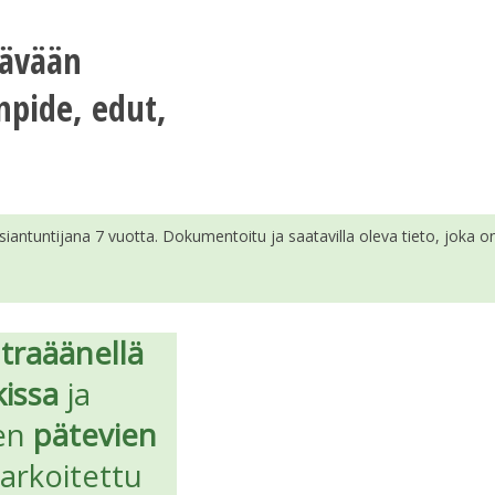
tävään
npide, edut,
siantuntijana 7 vuotta. Dokumentoitu ja saatavilla oleva tieto, joka on 
ltraäänellä
issa
ja
sen
pätevien
arkoitettu