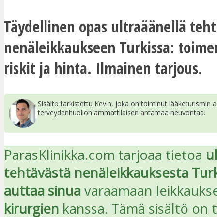
Täydellinen opas ultraäänellä teh
nenäleikkaukseen Turkissa: toime
riskit ja hinta. Ilmainen tarjous.
Sisältö tarkistettu Kevin, joka on toiminut lääketurismin a
terveydenhuollon ammattilaisen antamaa neuvontaa.
ParasKlinikka.com tarjoaa tietoa
u
tehtävästä nenäleikkauksesta Turk
auttaa sinua
varaamaan leikkauk
kirurgien
kanssa. Tämä sisältö on t