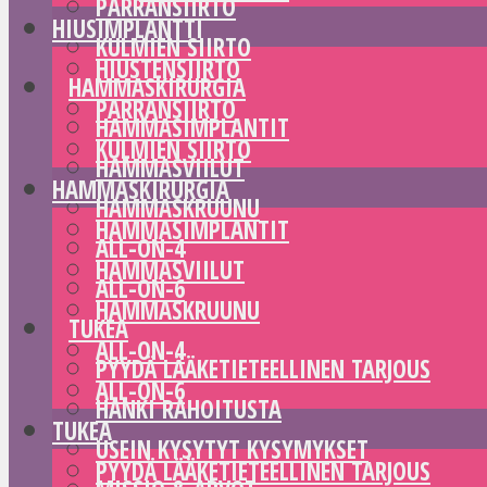
PARRANSIIRTO
HIUSIMPLANTTI
KULMIEN SIIRTO
HIUSTENSIIRTO
HAMMASKIRURGIA
PARRANSIIRTO
HAMMASIMPLANTIT
KULMIEN SIIRTO
HAMMASVIILUT
HAMMASKIRURGIA
HAMMASKRUUNU
HAMMASIMPLANTIT
ALL-ON-4
HAMMASVIILUT
ALL-ON-6
HAMMASKRUUNU
TUKEA
ALL-ON-4
PYYDÄ LÄÄKETIETEELLINEN TARJOUS
ALL-ON-6
HANKI RAHOITUSTA
TUKEA
USEIN KYSYTYT KYSYMYKSET
PYYDÄ LÄÄKETIETEELLINEN TARJOUS