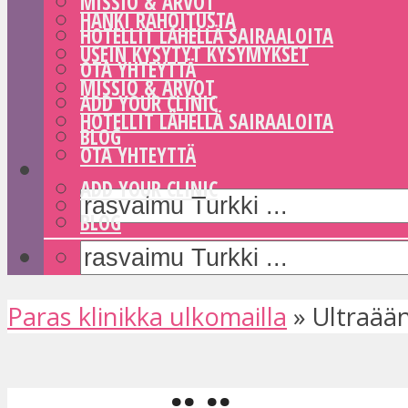
MISSIO & ARVOT
HANKI RAHOITUSTA
HOTELLIT LÄHELLÄ SAIRAALOITA
USEIN KYSYTYT KYSYMYKSET
OTA YHTEYTTÄ
MISSIO & ARVOT
ADD YOUR CLINIC
HOTELLIT LÄHELLÄ SAIRAALOITA
BLOG
OTA YHTEYTTÄ
ADD YOUR CLINIC
BLOG
Paras klinikka ulkomailla
»
Ultraään