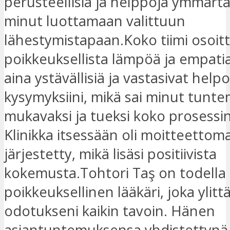
perusteellisia ja helppoja ymmärtä
minut luottamaan valittuun
lähestymistapaan.Koko tiimi osoitt
poikkeuksellista lämpöä ja empatia
aina ystävällisiä ja vastasivat helpo
kysymyksiini, mikä sai minut tunt
mukavaksi ja tueksi koko prosessin
Klinikka itsessään oli moitteettom
järjestetty, mikä lisäsi positiivista
kokemusta.Tohtori Taş on todella
poikkeuksellinen lääkäri, joka ylitt
odotukseni kaikin tavoin. Hänen
asiantuntemuksensa yhdistettynä