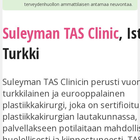
terveydenhuollon ammattilaisen antamaa neuvontaa.
Suleyman TAS Clinic
,
Is
Turkki
Suleyman TAS Clinicin perusti vu
turkkilainen ja eurooppalainen
plastiikkakirurgi, joka on sertifioitu
plastiikkakirurgian lautakunnassa,
palvellakseen potilaitaan mahdol
huolellisesti ja kiinnostuneesti. T