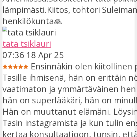
lämpimästi.Kiitos, tohtori Suleiman
henkilökunta🙏
tata tsiklauri
07:36 18 Apr 25
Ensinnäkin olen kiitollinen 
Tasille ihmisenä, hän on erittäin n
vaatimaton ja ymmärtäväinen henki
hän on superlääkäri, hän on minul
Hän on muuttanut elämäni. Löysin
Tasin instagramista ja kun tulin e
kertaa konsultaatioon, tunsin, ett