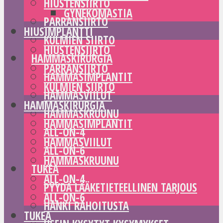
HIUSTENSIIRTO
GYNEKOMASTIA
PARRANSIIRTO
HIUSIMPLANTTI
KULMIEN SIIRTO
HIUSTENSIIRTO
HAMMASKIRURGIA
PARRANSIIRTO
HAMMASIMPLANTIT
KULMIEN SIIRTO
HAMMASVIILUT
HAMMASKIRURGIA
HAMMASKRUUNU
HAMMASIMPLANTIT
ALL-ON-4
HAMMASVIILUT
ALL-ON-6
HAMMASKRUUNU
TUKEA
ALL-ON-4
PYYDÄ LÄÄKETIETEELLINEN TARJOUS
ALL-ON-6
HANKI RAHOITUSTA
TUKEA