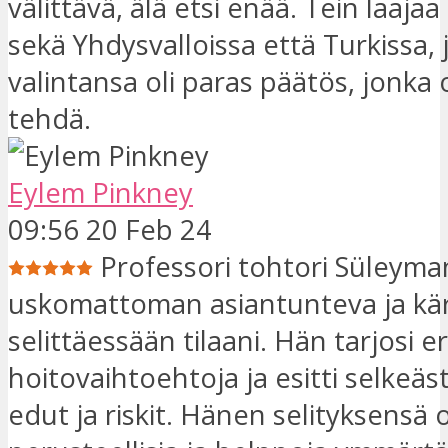
välittävä, älä etsi enää. Tein laaja
sekä Yhdysvalloissa että Turkissa,
valintansa oli paras päätös, jonka 
tehdä.
Eylem Pinkney
09:56 20 Feb 24
Professori tohtori Süleyman
uskomattoman asiantunteva ja kär
selittäessään tilaani. Hän tarjosi erila
hoitovaihtoehtoja ja esitti selkeäst
edut ja riskit. Hänen selityksensä o