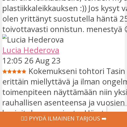
plastiikkaleikkauksen :)) Jos kysyt 
olen yrittänyt suostutella häntä 2
toivottavasti onnistun. menestyä 
Lucia Hederova
12:05 26 Aug 23
Kokemukseni tohtori Tasin 
erittäin miellyttävä ja ilman ongel
toimenpiteen näyttämään niin yksi
rauhallisen asenteensa ja vuosien
harjoituksen ansiosta. Hän todell
‍👩‍⚕ PYYDÄ ILMAINEN TARJOUS ➡️
potilaitaan eikä anna sinulle kaikil