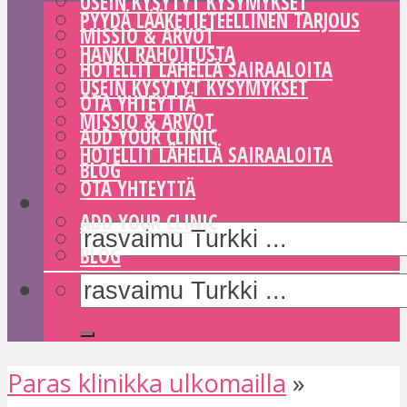
USEIN KYSYTYT KYSYMYKSET
PYYDÄ LÄÄKETIETEELLINEN TARJOUS
MISSIO & ARVOT
HANKI RAHOITUSTA
HOTELLIT LÄHELLÄ SAIRAALOITA
USEIN KYSYTYT KYSYMYKSET
OTA YHTEYTTÄ
MISSIO & ARVOT
ADD YOUR CLINIC
HOTELLIT LÄHELLÄ SAIRAALOITA
BLOG
OTA YHTEYTTÄ
ADD YOUR CLINIC
BLOG
Paras klinikka ulkomailla
»