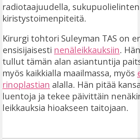
radiotaajuudella, sukupuolielinten
kiristystoimenpiteitä.
Kirurgi tohtori Suleyman TAS on e
ensisijaisesti
nenäleikkauksiin
. Hä
tullut tämän alan asiantuntija paits
myös kaikkialla maailmassa, myös
rinoplastian
alalla. Hän pitää kansa
luentoja ja tekee päivittäin nenäki
leikkauksia hioakseen taitojaan.
OLEN KIINNOSTUNUT