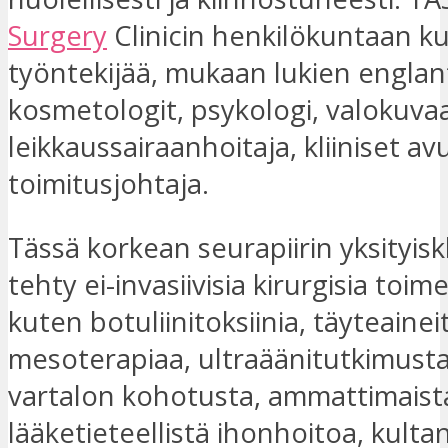
Surgery
Clinicin henkilökuntaan ku
työntekijää, mukaan lukien englan
kosmetologit, psykologi, valokuvaa
leikkaussairaanhoitaja, kliiniset avu
toimitusjohtaja.
Tässä korkean seurapiirin yksityiskl
tehty ei-invasiivisia kirurgisia toim
kuten botuliinitoksiinia, täyteainei
mesoterapiaa, ultraäänitutkimusta
vartalon kohotusta, ammattimaist
lääketieteellistä ihonhoitoa, kulta