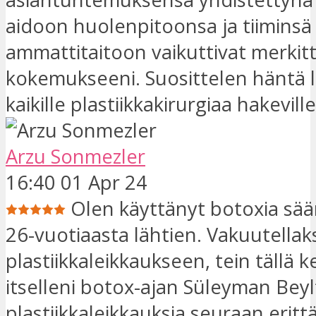
aidoon huolenpitoonsa ja tiiminsä
ammattitaitoon vaikuttivat merkitt
kokemukseeni. Suosittelen häntä 
kaikille plastiikkakirurgiaa hakeville
Arzu Sonmezler
16:40 01 Apr 24
Olen käyttänyt botoxia sään
26-vuotiaasta lähtien. Vakuutellak
plastiikkaleikkaukseen, tein tällä k
itselleni botox-ajan Süleyman Beyl
plastiikkaleikkauksia seuraan erittä