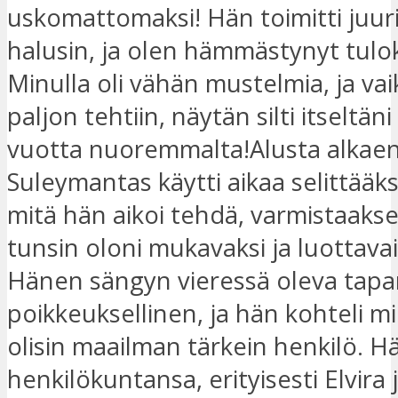
uskomattomaksi! Hän toimitti juuri
halusin, ja olen hämmästynyt tulok
Minulla oli vähän mustelmia, ja vai
paljon tehtiin, näytän silti itseltäni
vuotta nuoremmalta!Alusta alkaen
Suleymantas käytti aikaa selittääk
mitä hän aikoi tehdä, varmistaakse
tunsin oloni mukavaksi ja luottavai
Hänen sängyn vieressä oleva tap
poikkeuksellinen, ja hän kohteli m
olisin maailman tärkein henkilö. 
henkilökuntansa, erityisesti Elvira 