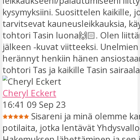
leikkaukseeni/palautumiseeni liitty
kysymyksiini. Suosittelen kaikille, j
tarvitsevat kauneusleikkauksia, k
tohtori Tasin luona🙌🏻. Olen liitt
jälkeen -kuvat viitteeksi. Unelmien
herännyt henkiin hänen ansiostaan ​
tohtori Tas ja kaikille Tasin sairaal
Cheryl Eckert
16:41 09 Sep 23
Sisareni ja minä olemme kan
potilaita, jotka lentävät Yhdysvallo
Hakemuksen lähettäminen ja sen 