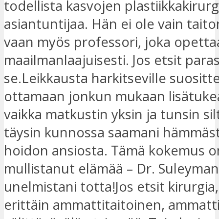
todellista kasvojen plastiikkakirur
asiantuntijaa. Hän ei ole vain tait
vaan myös professori, joka opetta
maailmanlaajuisesti. Jos etsit para
se.Leikkausta harkitseville suositt
ottamaan jonkun mukaan lisätukea
vaikka matkustin yksin ja tunsin sil
täysin kunnossa saamani hämmäs
hoidon ansiosta. Tämä kokemus on
mullistanut elämää – Dr. Suleyman
unelmistani totta!Jos etsit kirurgia
erittäin ammattitaitoinen, ammatt