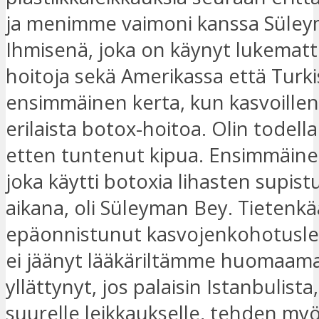
ja menimme vaimoni kanssa Süley
Ihmisenä, joka on käynyt lukemat
hoitoja sekä Amerikassa että Turk
ensimmäinen kerta, kun kasvoilleni 
erilaista botox-hoitoa. Olin todella
etten tuntenut kipua. Ensimmäinen
joka käytti botoxia lihasten supis
aikana, oli Süleyman Bey. Tietenk
epäonnistunut kasvojenkohotusle
ei jäänyt lääkäriltämme huomaamat
yllättynyt, jos palaisin Istanbulista
suurelle leikkaukselle, tehden my