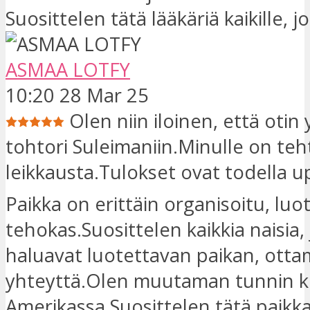
Suosittelen tätä lääkäriä kaikille, j
ASMAA LOTFY
10:20 28 Mar 25
Olen niin iloinen, että otin
tohtori Suleimaniin.Minulle on teh
leikkausta.Tulokset ovat todella u
Paikka on erittäin organisoitu, luo
tehokas.Suosittelen kaikkia naisia,
haluavat luotettavan paikan, otta
yhteyttä.Olen muutaman tunnin k
Amerikassa.Suosittelen tätä paikk