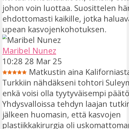
johon voin luottaa. Suosittelen hä
ehdottomasti kaikille, jotka halua
upean kasvojenkohotuksen.
Maribel Nunez
10:28 28 Mar 25
Matkustin aina Kaliforniasta
Turkkiin nähdäkseni tohtori Suley
enkä voisi olla tyytyväisempi päät
Yhdysvalloissa tehdyn laajan tutk
jälkeen huomasin, että kasvojen
plastiikkakirurgia oli uskomattoman