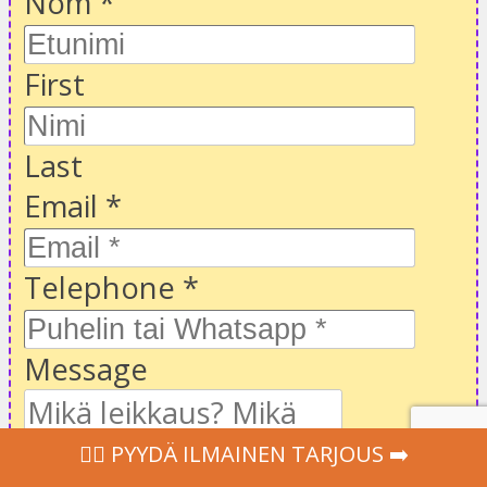
Nom
*
First
Last
Email
*
Telephone
*
Message
‍👩‍⚕ PYYDÄ ILMAINEN TARJOUS ➡️