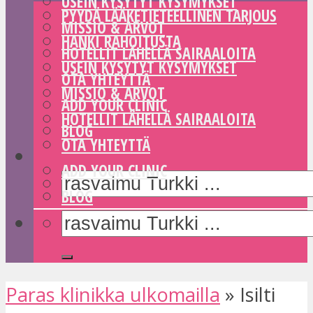
USEIN KYSYTYT KYSYMYKSET
PYYDÄ LÄÄKETIETEELLINEN TARJOUS
MISSIO & ARVOT
HANKI RAHOITUSTA
HOTELLIT LÄHELLÄ SAIRAALOITA
USEIN KYSYTYT KYSYMYKSET
OTA YHTEYTTÄ
MISSIO & ARVOT
ADD YOUR CLINIC
HOTELLIT LÄHELLÄ SAIRAALOITA
BLOG
OTA YHTEYTTÄ
ADD YOUR CLINIC
BLOG
Paras klinikka ulkomailla
»
Isilti