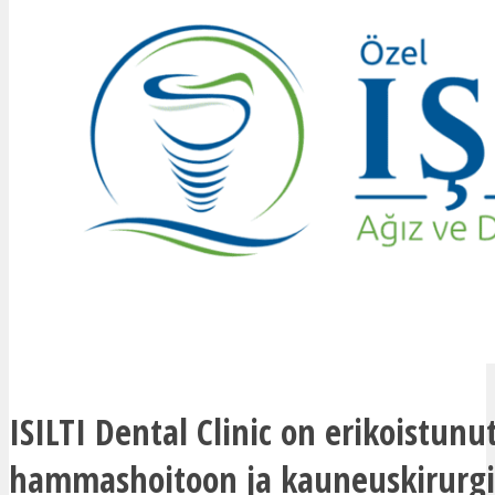
ISILTI Dental Clinic on erikoistunu
hammashoitoon ja kauneuskirurg