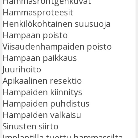
Hammasröntgenkuvat
Hammasproteesit
Henkilökohtainen suusuoja
Hampaan poisto
Viisaudenhampaiden poisto
Hampaan paikkaus
Juurihoito
Apikaalinen resektio
Hampaiden kiinnitys
Hampaiden puhdistus
Hampaiden valkaisu
Sinusten siirto
Implantilla tuettu hammassilta