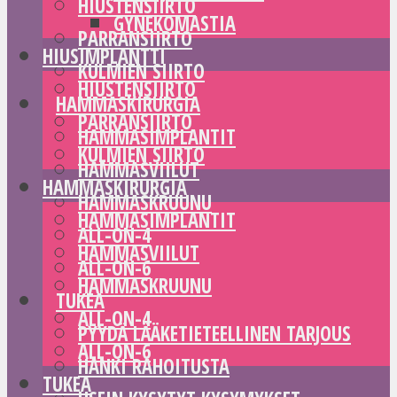
HIUSTENSIIRTO
GYNEKOMASTIA
PARRANSIIRTO
HIUSIMPLANTTI
KULMIEN SIIRTO
HIUSTENSIIRTO
HAMMASKIRURGIA
PARRANSIIRTO
HAMMASIMPLANTIT
KULMIEN SIIRTO
HAMMASVIILUT
HAMMASKIRURGIA
HAMMASKRUUNU
HAMMASIMPLANTIT
ALL-ON-4
HAMMASVIILUT
ALL-ON-6
HAMMASKRUUNU
TUKEA
ALL-ON-4
PYYDÄ LÄÄKETIETEELLINEN TARJOUS
ALL-ON-6
HANKI RAHOITUSTA
TUKEA