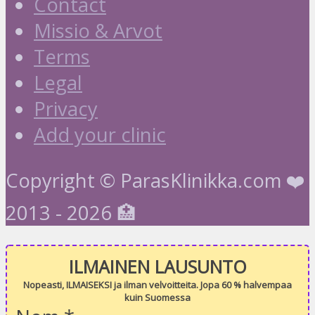
Contact
Missio & Arvot
Terms
Legal
Privacy
Add your clinic
Copyright © ParasKlinikka.com ❤️
2013 - 2026 🏥
ILMAINEN LAUSUNTO
Nopeasti, ILMAISEKSI ja ilman velvoitteita. Jopa 60 % halvempaa
kuin Suomessa