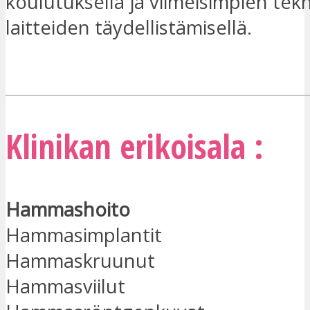
koulutuksella ja viimeisimpien tekn
laitteiden täydellistämisellä.
OLEN KIINNOSTUNUT
Klinikan erikoisala :
Hammashoito
Hammasimplantit
Hammaskruunut
Hammasviilut