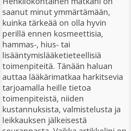
Henkilökohtainen matkani on
saanut minut ymmärtämään,
kuinka tärkeää on olla hyvin
perillä ennen kosmeettisia,
hammas-, hius- tai
lisääntymislääketieteellisiä
toimenpiteitä. Tänään haluan
auttaa lääkärimatkaa harkitsevia
tarjoamalla heille tietoa
toimenpiteistä, niiden
kustannuksista, valmistelusta ja
leikkauksen jälkeisestä
seurannasta. Vaikka artikkelini on