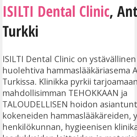
ISILTI Dental Clinic
,
Ant
Turkki
ISILTI Dental Clinic on ystävällinen
huolehtiva hammaslääkäriasema A
Turkissa. Klinikka pyrkii tarjoamaa
mahdollisimman TEHOKKAAN ja
TALOUDELLISEN hoidon asiantunte
kokeneiden hammaslääkäreiden, ys
henkilökunnan, hygieenisen klinik