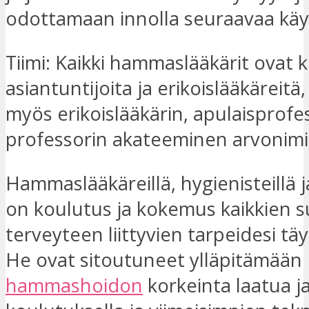
odottamaan innolla seuraavaa käyn
Tiimi: Kaikki hammaslääkärit ovat 
asiantuntijoita ja erikoislääkäreitä, 
myös erikoislääkärin, apulaisprofes
professorin akateeminen arvonimi
Hammaslääkäreillä, hygienisteillä j
on koulutus ja kokemus kaikkien 
terveyteen liittyvien tarpeidesi tä
He ovat sitoutuneet ylläpitämään
hammashoidon
korkeinta laatua j