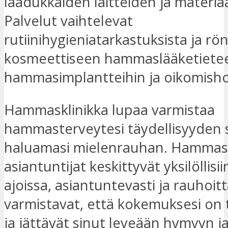
laadukkaiden laitteiden ja materiaa
Palvelut vaihtelevat
rutiinihygieniatarkastuksista ja r
kosmeettiseen hammaslääketiete
hammasimplantteihin ja oikomisho
Hammasklinikka lupaa varmistaa
hammasterveytesi täydellisyyden 
haluamasi mielenrauhan. Hammas
asiantuntijat keskittyvät yksilöllisiin
ajoissa, asiantuntevasti ja rauhoit
varmistavat, että kokemuksesi on 
ja jättävät sinut leveään hymyyn j