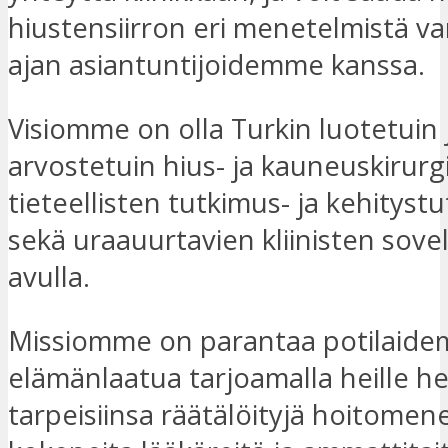
hiustensiirron eri menetelmistä v
ajan asiantuntijoidemme kanssa.
Visiomme on olla Turkin luotetuin 
arvostetuin hius- ja kauneuskirurgi
tieteellisten tutkimus- ja kehitys
sekä uraauurtavien kliinisten sove
avulla.
Missiomme on parantaa potilaid
elämänlaatua tarjoamalla heille h
tarpeisiinsa räätälöityjä hoitomen