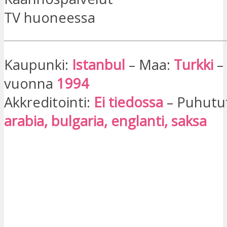
TV huoneessa
Kaupunki:
Istanbul
– Maa:
Turkki
–
vuonna
1994
Akkreditointi:
Ei tiedossa
– Puhutut
arabia, bulgaria, englanti, saksa