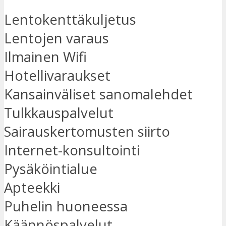
Lentokenttäkuljetus
Lentojen varaus
Ilmainen Wifi
Hotellivaraukset
Kansainväliset sanomalehdet
Tulkkauspalvelut
Sairauskertomusten siirto
Internet-konsultointi
Pysäköintialue
Apteekki
Puhelin huoneessa
Käännöspalvelut