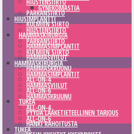
HIUSTENSIIRTO
GYNEKOMASTIA
PARRANSIIRTO
HIUSIMPLANTTI
KULMIEN SIIRTO
HIUSTENSIIRTO
HAMMASKIRURGIA
PARRANSIIRTO
HAMMASIMPLANTIT
KULMIEN SIIRTO
HAMMASVIILUT
HAMMASKIRURGIA
HAMMASKRUUNU
HAMMASIMPLANTIT
ALL-ON-4
HAMMASVIILUT
ALL-ON-6
HAMMASKRUUNU
TUKEA
ALL-ON-4
PYYDÄ LÄÄKETIETEELLINEN TARJOUS
ALL-ON-6
HANKI RAHOITUSTA
TUKEA