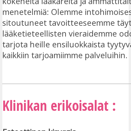
kokeneita lääkäreitä ja ammattitait
menetelmiä: Olemme intohimoises
sitoutuneet tavoitteeseemme täy
lääketieteellisten vieraidemme od
tarjota heille ensiluokkaista tyytyv
kaikkiin tarjoamiimme palveluihin.
OLEN KIINNOSTUNUT
Klinikan erikoisalat :