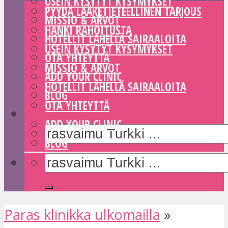
USEIN KYSYTYT KYSYMYKSET
PYYDÄ LÄÄKETIETEELLINEN TARJOUS
MISSIO & ARVOT
HANKI RAHOITUSTA
HOTELLIT LÄHELLÄ SAIRAALOITA
USEIN KYSYTYT KYSYMYKSET
OTA YHTEYTTÄ
MISSIO & ARVOT
ADD YOUR CLINIC
HOTELLIT LÄHELLÄ SAIRAALOITA
BLOG
OTA YHTEYTTÄ
ADD YOUR CLINIC
BLOG
Paras klinikka ulkomailla
»