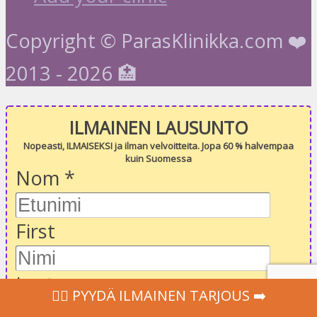
Copyright © ParasKlinikka.com ❤️
2013 - 2026 🏥
ILMAINEN LAUSUNTO
Nopeasti, ILMAISEKSI ja ilman velvoitteita. Jopa 60 % halvempaa
kuin Suomessa
Nom
*
First
Last
‍👩‍⚕ PYYDÄ ILMAINEN TARJOUS ➡️
Email
*