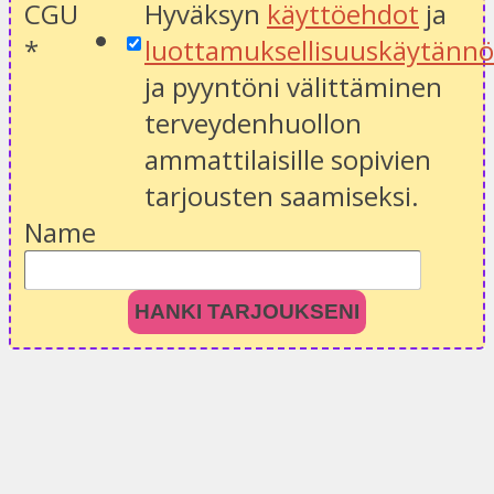
CGU
Hyväksyn
käyttöehdot
ja
*
luottamuksellisuuskäytänn
ja pyyntöni välittäminen
terveydenhuollon
ammattilaisille sopivien
tarjousten saamiseksi.
Name
HANKI TARJOUKSENI