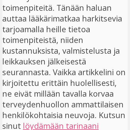
toimenpiteitä. Tänään haluan
auttaa lääkärimatkaa harkitsevia
tarjoamalla heille tietoa
toimenpiteistä, niiden
kustannuksista, valmistelusta ja
leikkauksen jälkeisestä
seurannasta. Vaikka artikkelini on
kirjoitettu erittäin huolellisesti,
ne eivät millään tavalla korvaa
terveydenhuollon ammattilaisen
henkilökohtaisia ​​neuvoja. Kutsun
sinut
löydämään tarinaani