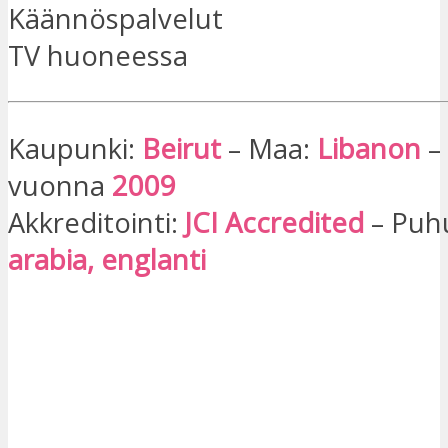
Käännöspalvelut
TV huoneessa
Kaupunki:
Beirut
– Maa:
Libanon
–
vuonna
2009
Akkreditointi:
JCI Accredited
– Puhut
arabia, englanti