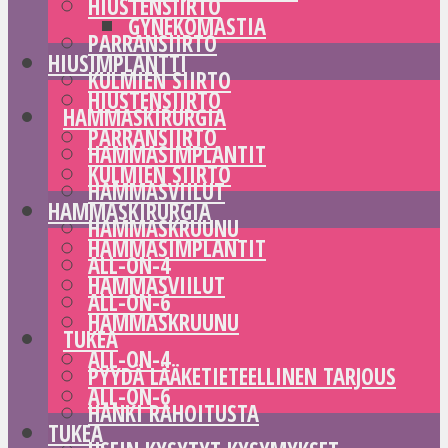
HIUSTENSIIRTO
GYNEKOMASTIA
PARRANSIIRTO
HIUSIMPLANTTI
KULMIEN SIIRTO
HIUSTENSIIRTO
HAMMASKIRURGIA
PARRANSIIRTO
HAMMASIMPLANTIT
KULMIEN SIIRTO
HAMMASVIILUT
HAMMASKIRURGIA
HAMMASKRUUNU
HAMMASIMPLANTIT
ALL-ON-4
HAMMASVIILUT
ALL-ON-6
HAMMASKRUUNU
TUKEA
ALL-ON-4
PYYDÄ LÄÄKETIETEELLINEN TARJOUS
ALL-ON-6
HANKI RAHOITUSTA
TUKEA