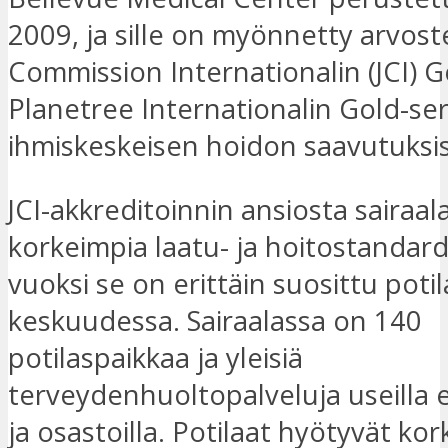
2009, ja sille on myönnetty arvoste
Commission Internationalin (JCI) G
Planetree Internationalin Gold-sert
ihmiskeskeisen hoidon saavutuksis
JCI-akkreditoinnin ansiosta sairaa
korkeimpia laatu- ja hoitostandar
vuoksi se on erittäin suosittu poti
keskuudessa. Sairaalassa on 140
potilaspaikkaa ja yleisiä
terveydenhuoltopalveluja useilla er
ja osastoilla. Potilaat hyötyvät kor