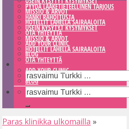
USEIN KYSYTYT KYSYMYKSET
PYYDÄ LÄÄKETIETEELLINEN TARJOUS
MISSIO & ARVOT
HANKI RAHOITUSTA
HOTELLIT LÄHELLÄ SAIRAALOITA
USEIN KYSYTYT KYSYMYKSET
OTA YHTEYTTÄ
MISSIO & ARVOT
ADD YOUR CLINIC
HOTELLIT LÄHELLÄ SAIRAALOITA
BLOG
OTA YHTEYTTÄ
ADD YOUR CLINIC
BLOG
Paras klinikka ulkomailla
»