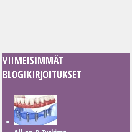
VIIMEISIMMÄT
BLOGIKIRJOITUKSET