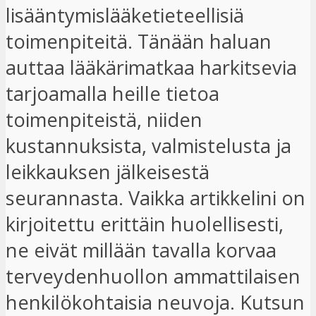
lisääntymislääketieteellisiä
toimenpiteitä. Tänään haluan
auttaa lääkärimatkaa harkitsevia
tarjoamalla heille tietoa
toimenpiteistä, niiden
kustannuksista, valmistelusta ja
leikkauksen jälkeisestä
seurannasta. Vaikka artikkelini on
kirjoitettu erittäin huolellisesti,
ne eivät millään tavalla korvaa
terveydenhuollon ammattilaisen
henkilökohtaisia ​​neuvoja. Kutsun