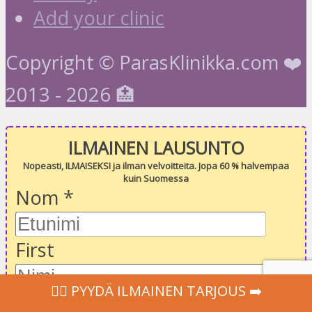
Add your clinic
Copyright © ParasKlinikka.com ❤️
2013 - 2026 🏥
ILMAINEN LAUSUNTO
Nopeasti, ILMAISEKSI ja ilman velvoitteita. Jopa 60 % halvempaa
kuin Suomessa
Nom
*
First
‍👩‍⚕ PYYDÄ ILMAINEN TARJOUS ➡️
Last