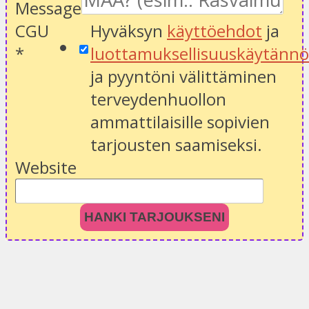
Message
CGU
Hyväksyn
käyttöehdot
ja
*
luottamuksellisuuskäytänn
ja pyyntöni välittäminen
terveydenhuollon
ammattilaisille sopivien
tarjousten saamiseksi.
Website
HANKI TARJOUKSENI