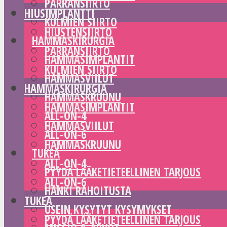
PARRANSIIRTO
HIUSIMPLANTTI
KULMIEN SIIRTO
HIUSTENSIIRTO
HAMMASKIRURGIA
PARRANSIIRTO
HAMMASIMPLANTIT
KULMIEN SIIRTO
HAMMASVIILUT
HAMMASKIRURGIA
HAMMASKRUUNU
HAMMASIMPLANTIT
ALL-ON-4
HAMMASVIILUT
ALL-ON-6
HAMMASKRUUNU
TUKEA
ALL-ON-4
PYYDÄ LÄÄKETIETEELLINEN TARJOUS
ALL-ON-6
HANKI RAHOITUSTA
TUKEA
USEIN KYSYTYT KYSYMYKSET
PYYDÄ LÄÄKETIETEELLINEN TARJOUS