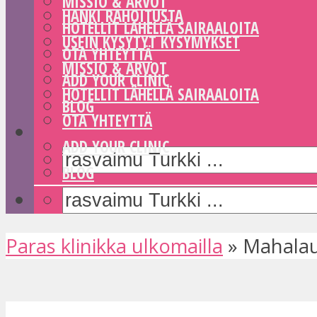
MISSIO & ARVOT
HANKI RAHOITUSTA
HOTELLIT LÄHELLÄ SAIRAALOITA
USEIN KYSYTYT KYSYMYKSET
OTA YHTEYTTÄ
MISSIO & ARVOT
ADD YOUR CLINIC
HOTELLIT LÄHELLÄ SAIRAALOITA
BLOG
OTA YHTEYTTÄ
ADD YOUR CLINIC
BLOG
Paras klinikka ulkomailla
»
Mahalau