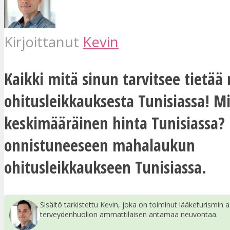
Kirjoittanut
Kevin
Kaikki mitä sinun tarvitsee tietä
ohitusleikkauksesta Tunisiassa! M
keskimääräinen hinta Tunisiass
onnistuneeseen mahalaukun
ohitusleikkaukseen Tunisiassa.
Sisältö tarkistettu Kevin, joka on toiminut lääketurismin a
terveydenhuollon ammattilaisen antamaa neuvontaa.