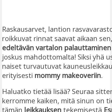
OLEN KIINNOSTUNUT
Raskausarvet, lantion rasvavarasto
roikkuvat rinnat saavat aikaan sen
edeltävän vartalon palauttaminen
joskus mahdottomalta! Siksi yhä
naiset turvautuvat kauneusleikkauk
erityisesti
mommy makeoveriin
.
Haluatko tietää lisää? Seuraa sitte
kerromme kaiken, mitä sinun on t
tämän
leikkauksen
tekemisestä
Es