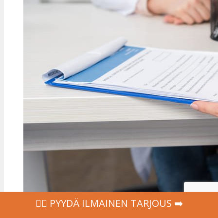
‍👩‍⚕ PYYDÄ ILMAINEN TARJOUS ➡️