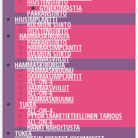
HIUSTENSIIRTO
GYNEKOMASTIA
PARRANSIIRTO
HIUSIMPLANTTI
KULMIEN SIIRTO
HIUSTENSIIRTO
HAMMASKIRURGIA
PARRANSIIRTO
HAMMASIMPLANTIT
KULMIEN SIIRTO
HAMMASVIILUT
HAMMASKIRURGIA
HAMMASKRUUNU
HAMMASIMPLANTIT
ALL-ON-4
HAMMASVIILUT
ALL-ON-6
HAMMASKRUUNU
TUKEA
ALL-ON-4
PYYDÄ LÄÄKETIETEELLINEN TARJOUS
ALL-ON-6
HANKI RAHOITUSTA
TUKEA