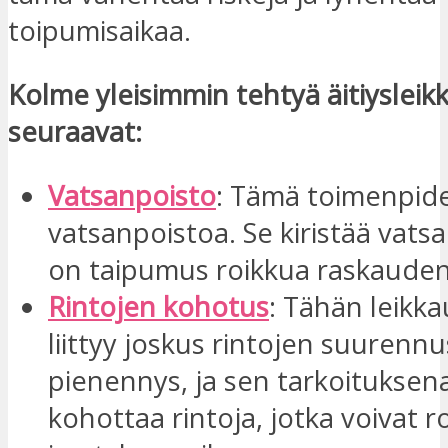
toipumisaikaa.
Kolme yleisimmin tehtyä äitiysleik
seuraavat:
Vatsanpoisto
: Tämä toimenpid
vatsanpoistoa. Se kiristää vatsan
on taipumus roikkua raskauden
Rintojen kohotus
: Tähän leikk
liittyy joskus rintojen suurennu
pienennys, ja sen tarkoituksen
kohottaa rintoja, jotka voivat r