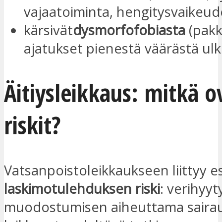
vajaatoiminta, hengitysvaikeude
kärsivät
dysmorfofobiasta
(pakk
ajatukset pienestä väärästä ul
Äitiysleikkaus: mitkä o
riskit?
Vatsanpoistoleikkaukseen liittyy e
laskimotulehduksen riski
: verihyy
muodostumisen aiheuttama sairaus