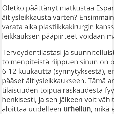
Oletko päättänyt matkustaa Espa
äitiysleikkausta varten? Ensimmäi
varata aika plastiikkakirurgin kanss
leikkauksen pääpiirteet voidaan mä
Terveydentilastasi ja suunnitelluis
toimenpiteistä riippuen sinun on 
6-12 kuukautta (synnytyksestä), e
pääset äitiysleikkaukseen. Tämä an
tilaisuuden toipua raskaudesta fyys
henkisesti, ja sen jälkeen voit vähi
aloittaa uudelleen
urheilun
, mikä 