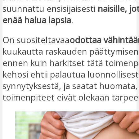
suunnattu ensisijaisesti
naisille, j
enää halua lapsia
.
On suositeltavaa
odottaa vähintää
kuukautta raskauden päättymisen 
ennen kuin harkitset tätä toimenp
kehosi ehtii palautua luonnollisest
synnytyksestä, ja saatat huomata, 
toimenpiteet eivät olekaan tarpee