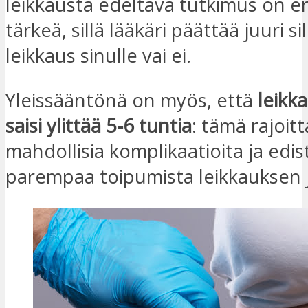
leikkausta edeltävä tutkimus on er
tärkeä, sillä lääkäri päättää juuri si
leikkaus sinulle vai ei.
Yleissääntönä on myös, että
leikka
saisi ylittää 5-6 tuntia
: tämä rajoit
mahdollisia komplikaatioita ja edis
parempaa toipumista leikkauksen 