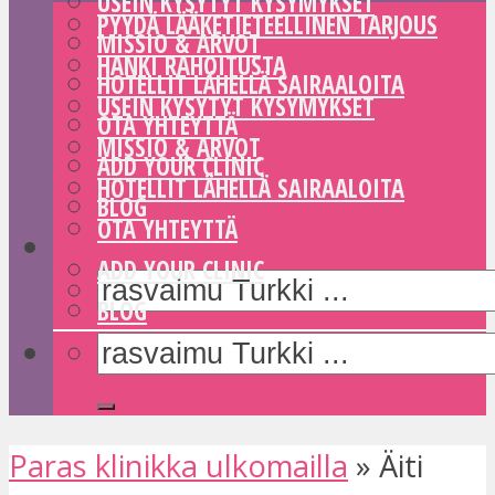
USEIN KYSYTYT KYSYMYKSET
PYYDÄ LÄÄKETIETEELLINEN TARJOUS
MISSIO & ARVOT
HANKI RAHOITUSTA
HOTELLIT LÄHELLÄ SAIRAALOITA
USEIN KYSYTYT KYSYMYKSET
OTA YHTEYTTÄ
MISSIO & ARVOT
ADD YOUR CLINIC
HOTELLIT LÄHELLÄ SAIRAALOITA
BLOG
OTA YHTEYTTÄ
ADD YOUR CLINIC
BLOG
Paras klinikka ulkomailla
»
Äiti