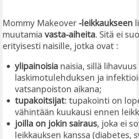
OTA YHTEYTTÄ
Mommy Makeover
-leikkaukseen
l
muutamia
vasta-aiheita
. Sitä ei su
erityisesti naisille, jotka ovat :
ylipainoisia
naisia, sillä lihavuus 
laskimotulehduksen ja infektioi
vatsanpoiston aikana;
tupakoitsijat
: tupakointi on lo
vähintään kuukausi ennen leikk
joilla on jokin sairaus
, joka ei s
leikkauksen kanssa (diabetes,