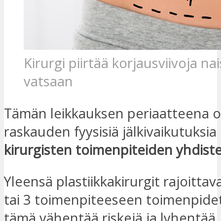
Kirurgi piirtää korjausviivoja na
vatsaan
Tämän leikkauksen periaatteena o
raskauden fyysisiä jälkivaikutuksia
kirurgisten toimenpiteiden yhdist
Yleensä plastiikkakirurgit rajoittav
tai 3 toimenpiteeseen toimenpide
tämä vähentää riskejä ja lyhentää