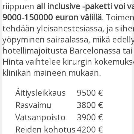
riippuen
all inclusive -paketti voi v
9000-150000 euron välillä
. Toime
tehdään yleisanestesiassa, ja siihen
yöpyminen sairaalassa, mikä edell
hotellimajoitusta Barcelonassa tai
Hinta vaihtelee kirurgin kokemuks
klinikan maineen mukaan.
Äitiysleikkaus
9500 €
Rasvaimu
3800 €
Vatsanpoisto
3900 €
Reiden kohotus
4200 €