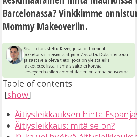
Barcelonassa? Vinkkimme onnistu
Mommy Makeoveriin.
Sisältö tarkistettu Kevin, joka on toiminut
lääketurismin asiantuntijana 7 vuotta. Dokumentoitu
ja saatavilla oleva tieto, joka on yleistä eikä
lääketieteellistä. Tämä sisältö ei korvaa
terveydenhuollon ammattilaisen antamaa neuvontaa.
Table of contents
[
show
]
Äitiysleikkauksen hinta Espanja
Äitiysleikkaus: mitä se on?
Kuka voi hyötyä äitiysleikkauks