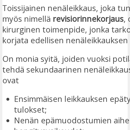
Toissijainen nenäleikkaus, joka t
myös nimellä
revisiorinnekorjaus
,
kirurginen toimenpide, jonka tark
korjata edellisen nenäleikkauksen 
On monia syitä, joiden vuoksi potil
tehdä sekundaarinen nenäleikkaus
ovat
Ensimmäisen leikkauksen epät
tulokset;
Nenän epämuodostumien aihe