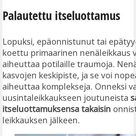
Palautettu itseluottamus
Lopuksi, epäonnistunut tai epätyy
koettu primaarinen nenäleikkaus v
aiheuttaa potilaille traumoja. Ne
kasvojen keskipiste, ja se voi nope
aiheuttaa komplekseja. Onneksi v
uusintaleikkaukseen joutuneista
s
itseluottamuksensa takaisin
onnis
leikkauksen jälkeen.