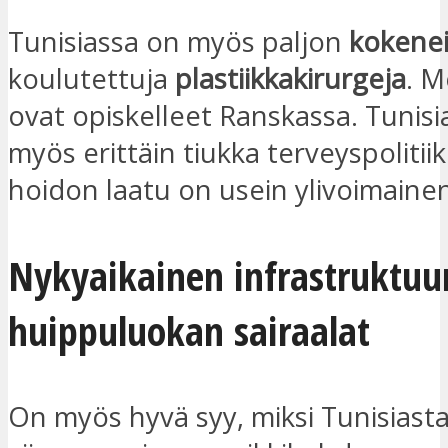
Tunisiassa on myös paljon
kokenei
koulutettuja
plastiikkakirurgeja
. M
ovat opiskelleet Ranskassa. Tunisi
myös erittäin tiukka terveyspolitiik
hoidon laatu on usein ylivoimaine
Nykyaikainen infrastruktuur
huippuluokan sairaalat
On myös hyvä syy, miksi Tunisiasta