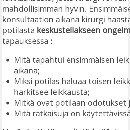
mahdollisimman hyvin. Ensimmäis
konsultaation aikana kirurgi haast
potilasta
keskustellakseen ongel
tapauksessa :
Mitä tapahtui ensimmäisen lei
aikana;
Miksi potilas haluaa toisen leik
harkitsee leikkausta;
Mitkä ovat potilaan odotukset j
Mitä ratkaisuja on käytettävissä