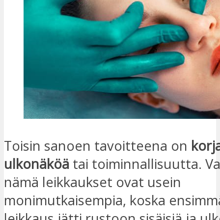
Toisin sanoen tavoitteena on
korj
ulkonäköä
tai toiminnallisuutta. Va
nämä leikkaukset ovat usein
monimutkaisempia, koska ensimm
leikkaus jätti rustoon sisäisiä ja ulk