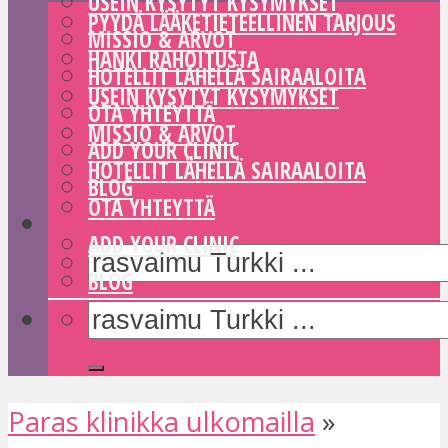
USEIN KYSYTYT KYSYMYKSET
PYYDÄ LÄÄKETIETEELLINEN TARJOUS
MISSIO & ARVOT
HANKI RAHOITUSTA
HOTELLIT LÄHELLÄ SAIRAALOITA
USEIN KYSYTYT KYSYMYKSET
OTA YHTEYTTÄ
MISSIO & ARVOT
ADD YOUR CLINIC
HOTELLIT LÄHELLÄ SAIRAALOITA
BLOG
OTA YHTEYTTÄ
ADD YOUR CLINIC
BLOG
Paras klinikka ulkomailla
»