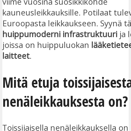
viime vuosina suosikkikohde
kauneusleikkauksille. Potilaat tulev
Euroopasta leikkaukseen. Syynä t
huippumoderni infrastruktuuri
ja l
joissa on huippuluokan
lääketietee
laitteet
.
Mitä etuja toissijaisest
nenäleikkauksesta on?
Toissijaisella nenäleikkauksella on