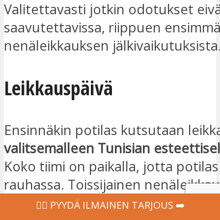
Valitettavasti jotkin odotukset eivä
saavutettavissa, riippuen ensimm
nenäleikkauksen jälkivaikutuksista
Leikkauspäivä
Ensinnäkin potilas kutsutaan leikk
valitsemalleen Tunisian esteettisell
Koko tiimi on paikalla, jotta potilas 
rauhassa. Toissijainen nenäleikka
suorittaa yleisanestesiassa (yleisin
‍👩‍⚕ PYYDÄ ILMAINEN TARJOUS ➡️