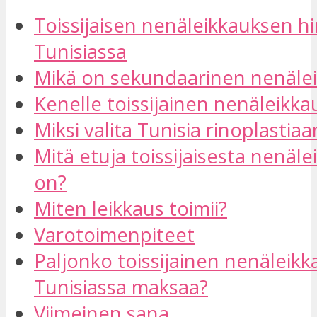
Toissijaisen nenäleikkauksen h
Tunisiassa
Mikä on sekundaarinen nenäle
Kenelle toissijainen nenäleikkau
Miksi valita Tunisia rinoplastiaa
Mitä etuja toissijaisesta nenäl
on?
Miten leikkaus toimii?
Varotoimenpiteet
Paljonko toissijainen nenäleikk
Tunisiassa maksaa?
Viimeinen sana