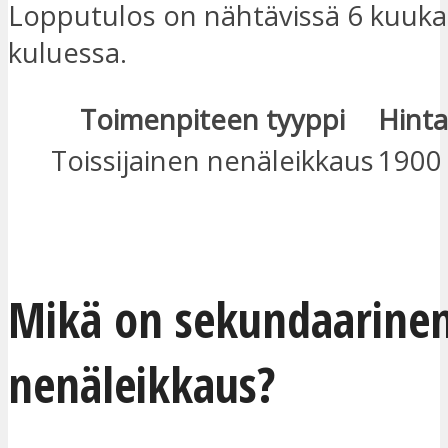
Lopputulos on nähtävissä 6 kuuk
kuluessa.
Toimenpiteen tyyppi
Hinta
Toissijainen nenäleikkaus
1900
OLEN KIINNOSTUNUT
Mikä on sekundaarine
nenäleikkaus?