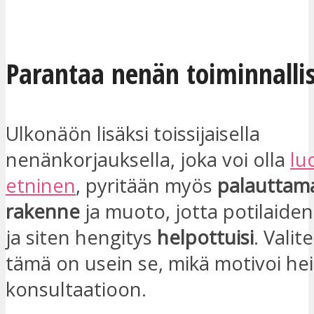
OLEN KIINNOSTUNUT
Parantaa nenän toiminnalli
Ulkonäön lisäksi toissijaisella
nenänkorjauksella, joka voi olla
lu
etninen
, pyritään myös
palauttam
rakenne
ja muoto, jotta potilaide
ja siten hengitys
helpottuisi
. Valit
tämä on usein se, mikä motivoi he
konsultaatioon.