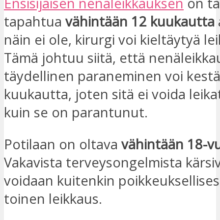
Ensisijaisen nenäleikkauksen
on tä
tapahtua
vähintään
12 kuukautta
näin ei ole, kirurgi voi kieltäytyä l
Tämä johtuu siitä, että nenäleikk
täydellinen paraneminen voi kestä
kuukautta, joten sitä ei voida leik
kuin se on parantunut.
Potilaan on oltava
vähintään 18-vu
Vakavista terveysongelmista kärsivil
voidaan kuitenkin poikkeuksellises
toinen leikkaus.