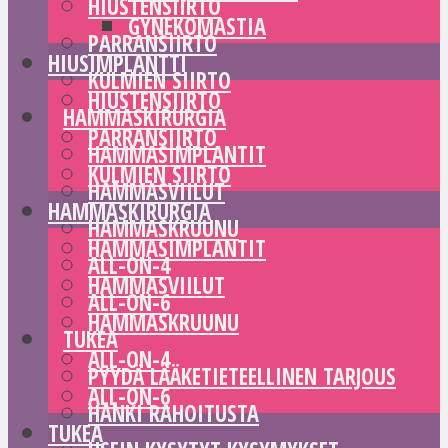
HIUSTENSIIRTO
GYNEKOMASTIA
PARRANSIIRTO
HIUSIMPLANTTI
KULMIEN SIIRTO
HIUSTENSIIRTO
HAMMASKIRURGIA
PARRANSIIRTO
HAMMASIMPLANTIT
KULMIEN SIIRTO
HAMMASVIILUT
HAMMASKIRURGIA
HAMMASKRUUNU
HAMMASIMPLANTIT
ALL-ON-4
HAMMASVIILUT
ALL-ON-6
HAMMASKRUUNU
TUKEA
ALL-ON-4
PYYDÄ LÄÄKETIETEELLINEN TARJOUS
ALL-ON-6
HANKI RAHOITUSTA
TUKEA