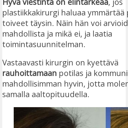
Hyvä viestintä on elintärkeää
, jos
plastiikkakirurgi haluaa ymmärtää 
toiveet täysin. Näin hän voi arvioi
mahdollista ja mikä ei, ja laatia
toimintasuunnitelman.
Vastaavasti kirurgin on kyettävä
rauhoittamaan
potilas ja kommuni
mahdollisimman hyvin, jotta mol
samalla aaltopituudella.