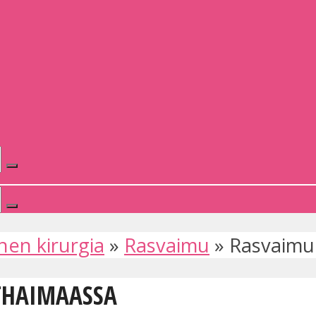
nen kirurgia
»
Rasvaimu
»
Rasvaimu
THAIMAASSA