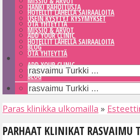
MISSIO & ARVOT
HANKI RAHOITUSTA
HOTELLIT LÄHELLÄ SAIRAALOITA
USEIN KYSYTYT KYSYMYKSET
OTA YHTEYTTÄ
MISSIO & ARVOT
ADD YOUR CLINIC
HOTELLIT LÄHELLÄ SAIRAALOITA
BLOG
OTA YHTEYTTÄ
ADD YOUR CLINIC
BLOG
Paras klinikka ulkomailla
»
Esteetti
PARHAAT KLINIKAT RASVAIMU 