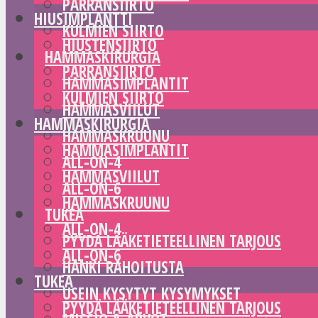
PARRANSIIRTO
HIUSIMPLANTTI
KULMIEN SIIRTO
HIUSTENSIIRTO
HAMMASKIRURGIA
PARRANSIIRTO
HAMMASIMPLANTIT
KULMIEN SIIRTO
HAMMASVIILUT
HAMMASKIRURGIA
HAMMASKRUUNU
HAMMASIMPLANTIT
ALL-ON-4
HAMMASVIILUT
ALL-ON-6
HAMMASKRUUNU
TUKEA
ALL-ON-4
PYYDÄ LÄÄKETIETEELLINEN TARJOUS
ALL-ON-6
HANKI RAHOITUSTA
TUKEA
USEIN KYSYTYT KYSYMYKSET
PYYDÄ LÄÄKETIETEELLINEN TARJOUS