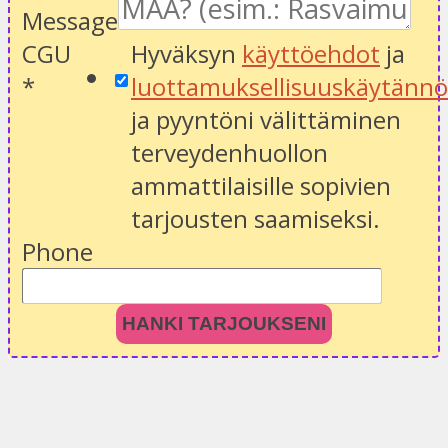
Message
CGU
Hyväksyn
käyttöehdot
ja
*
luottamuksellisuuskäytänn
ja pyyntöni välittäminen
terveydenhuollon
ammattilaisille sopivien
tarjousten saamiseksi.
Phone
HANKI TARJOUKSENI