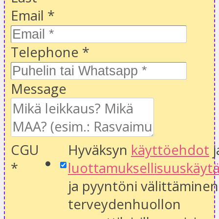
Email
*
Telephone
*
Message
CGU
Hyväksyn
käyttöehdot
j
*
luottamuksellisuuskäyt
ja pyyntöni välittäminen
terveydenhuollon