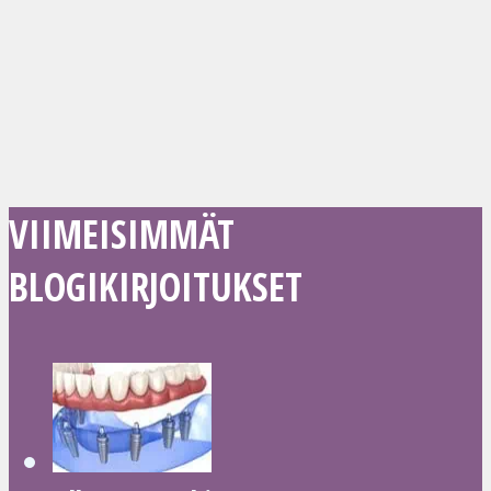
VIIMEISIMMÄT
BLOGIKIRJOITUKSET