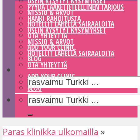
USEIN KYSYTYT KYSYMYKSET
PYYDÄ LÄÄKETIETEELLINEN TARJOUS
MISSIO & ARVOT
HANKI RAHOITUSTA
HOTELLIT LÄHELLÄ SAIRAALOITA
USEIN KYSYTYT KYSYMYKSET
OTA YHTEYTTÄ
MISSIO & ARVOT
ADD YOUR CLINIC
HOTELLIT LÄHELLÄ SAIRAALOITA
BLOG
OTA YHTEYTTÄ
ADD YOUR CLINIC
BLOG
Paras klinikka ulkomailla
»