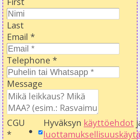
First
Last
Email
*
Telephone
*
Message
CGU
Hyväksyn
käyttöehdot
j
*
luottamuksellisuuskäyt