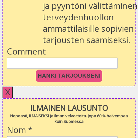
ja pyyntöni välittäminen
terveydenhuollon
ammattilaisille sopivien
tarjousten saamiseksi.
Comment
HANKI TARJOUKSENI
X
ILMAINEN LAUSUNTO
Nopeasti, ILMAISEKSI ja ilman velvoitteita. Jopa 60 % halvempaa
kuin Suomessa
Nom
*