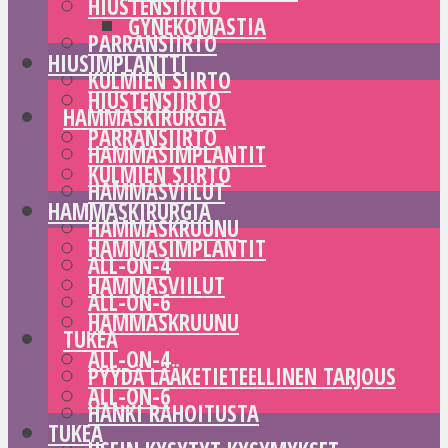
HIUSTENSIIRTO
GYNEKOMASTIA
PARRANSIIRTO
HIUSIMPLANTTI
KULMIEN SIIRTO
HIUSTENSIIRTO
HAMMASKIRURGIA
PARRANSIIRTO
HAMMASIMPLANTIT
KULMIEN SIIRTO
HAMMASVIILUT
HAMMASKIRURGIA
HAMMASKRUUNU
HAMMASIMPLANTIT
ALL-ON-4
HAMMASVIILUT
ALL-ON-6
HAMMASKRUUNU
TUKEA
ALL-ON-4
PYYDÄ LÄÄKETIETEELLINEN TARJOUS
ALL-ON-6
HANKI RAHOITUSTA
TUKEA