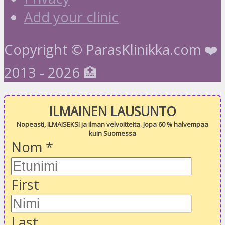
Add your clinic
Copyright © ParasKlinikka.com ❤️
2013 - 2026 🏥
ILMAINEN LAUSUNTO
Nopeasti, ILMAISEKSI ja ilman velvoitteita. Jopa 60 % halvempaa
kuin Suomessa
Nom
*
First
Last