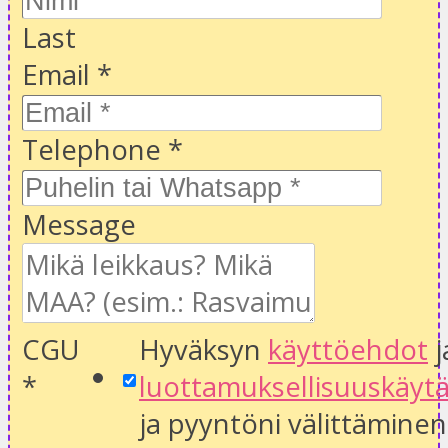
Last
Email
*
Telephone
*
Message
CGU
Hyväksyn
käyttöehdot
j
*
luottamuksellisuuskäyt
ja pyyntöni välittäminen