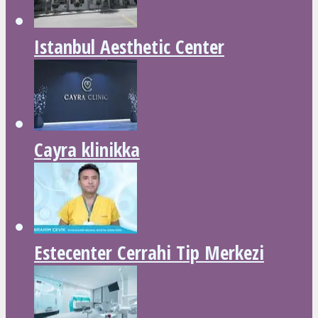
Istanbul Aesthetic Center
Cayra klinikka
Estecenter Cerrahi Tip Merkezi