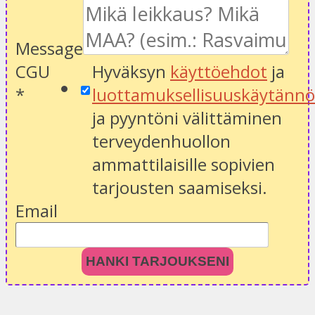
Message
CGU
Hyväksyn
käyttöehdot
ja
*
luottamuksellisuuskäytänn
ja pyyntöni välittäminen
terveydenhuollon
ammattilaisille sopivien
tarjousten saamiseksi.
Email
HANKI TARJOUKSENI