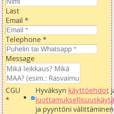
Last
Email
*
Telephone
*
Message
CGU
Hyväksyn
käyttöehdot
j
*
luottamuksellisuuskäyt
ja pyyntöni välittäminen