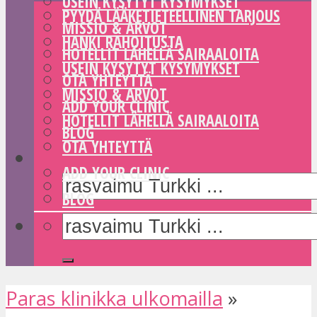
USEIN KYSYTYT KYSYMYKSET
PYYDÄ LÄÄKETIETEELLINEN TARJOUS
MISSIO & ARVOT
HANKI RAHOITUSTA
HOTELLIT LÄHELLÄ SAIRAALOITA
USEIN KYSYTYT KYSYMYKSET
OTA YHTEYTTÄ
MISSIO & ARVOT
ADD YOUR CLINIC
HOTELLIT LÄHELLÄ SAIRAALOITA
BLOG
OTA YHTEYTTÄ
ADD YOUR CLINIC
BLOG
Paras klinikka ulkomailla
»