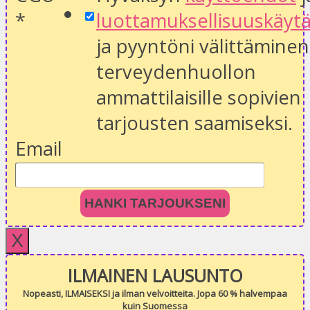
*
luottamuksellisuuskäyt
ja pyyntöni välittäminen
terveydenhuollon
ammattilaisille sopivien
tarjousten saamiseksi.
Email
HANKI TARJOUKSENI
X
ILMAINEN LAUSUNTO
Nopeasti, ILMAISEKSI ja ilman velvoitteita. Jopa 60 % halvempaa
kuin Suomessa