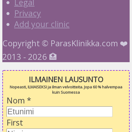
Legal
Privacy
Add your clinic
Copyright © ParasKlinikka.com ❤️
2013 - 2026 🏥
ILMAINEN LAUSUNTO
Nopeasti, ILMAISEKSI ja ilman velvoitteita. Jopa 60 % halvempaa
kuin Suomessa
Nom
*
First