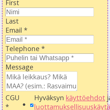
First
Last
Email
*
Telephone
*
Message
CGU
Hyväksyn
käyttöehdot
j
*
luottamuksellisuuskäyt