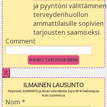
ja pyyntöni välittäminen
terveydenhuollon
ammattilaisille sopivien
tarjousten saamiseksi.
Comment
HANKI TARJOUKSENI
X
ILMAINEN LAUSUNTO
Nopeasti, ILMAISEKSI ja ilman velvoitteita. Jopa 60 % halvempaa
kuin Suomessa
Nom
*