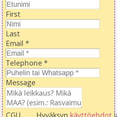
First
Last
Email
*
Telephone
*
Message
CGU
Hyväksyn
käyttöehdot
j