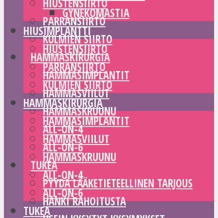
HIUSTENSIIRTO
GYNEKOMASTIA
PARRANSIIRTO
HIUSIMPLANTTI
KULMIEN SIIRTO
HIUSTENSIIRTO
HAMMASKIRURGIA
PARRANSIIRTO
HAMMASIMPLANTIT
KULMIEN SIIRTO
HAMMASVIILUT
HAMMASKIRURGIA
HAMMASKRUUNU
HAMMASIMPLANTIT
ALL-ON-4
HAMMASVIILUT
ALL-ON-6
HAMMASKRUUNU
TUKEA
ALL-ON-4
PYYDÄ LÄÄKETIETEELLINEN TARJOUS
ALL-ON-6
HANKI RAHOITUSTA
TUKEA