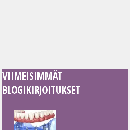
VIIMEISIMMÄT
BLOGIKIRJOITUKSET