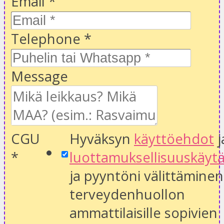
Email
*
Telephone
*
Message
CGU
Hyväksyn
käyttöehdot
j
*
luottamuksellisuuskäyt
ja pyyntöni välittäminen
terveydenhuollon
ammattilaisille sopivien