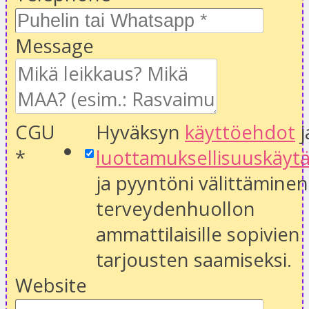
Message
CGU
Hyväksyn
käyttöehdot
j
*
luottamuksellisuuskäyt
ja pyyntöni välittäminen
terveydenhuollon
ammattilaisille sopivien
tarjousten saamiseksi.
Website