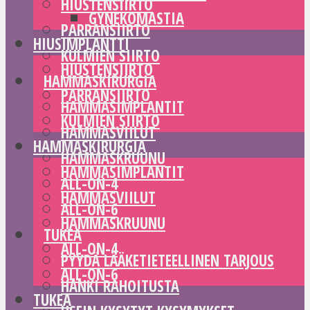
HIUSTENSIIRTO
GYNEKOMASTIA
PARRANSIIRTO
HIUSIMPLANTTI
KULMIEN SIIRTO
HIUSTENSIIRTO
HAMMASKIRURGIA
PARRANSIIRTO
HAMMASIMPLANTIT
KULMIEN SIIRTO
HAMMASVIILUT
HAMMASKIRURGIA
HAMMASKRUUNU
HAMMASIMPLANTIT
ALL-ON-4
HAMMASVIILUT
ALL-ON-6
HAMMASKRUUNU
TUKEA
ALL-ON-4
PYYDÄ LÄÄKETIETEELLINEN TARJOUS
ALL-ON-6
HANKI RAHOITUSTA
TUKEA