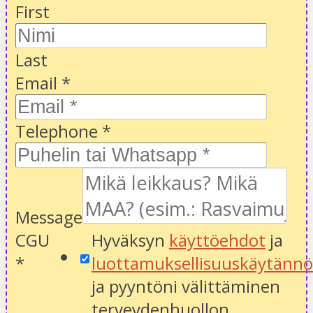
First
Last
Email
*
Telephone
*
Message
CGU
Hyväksyn
käyttöehdot
ja
*
luottamuksellisuuskäytänn
ja pyyntöni välittäminen
terveydenhuollon