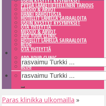
USEIN KYSYTYT KYSYMYKSET
PYYDÄ LÄÄKETIETEELLINEN TARJOUS
MISSIO & ARVOT
HANKI RAHOITUSTA
HOTELLIT LÄHELLÄ SAIRAALOITA
USEIN KYSYTYT KYSYMYKSET
OTA YHTEYTTÄ
MISSIO & ARVOT
ADD YOUR CLINIC
HOTELLIT LÄHELLÄ SAIRAALOITA
BLOG
OTA YHTEYTTÄ
ADD YOUR CLINIC
BLOG
Paras klinikka ulkomailla
»