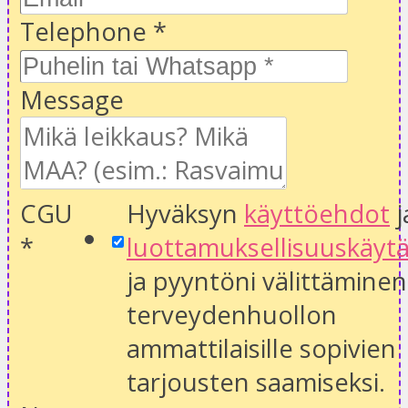
Telephone
*
Message
CGU
Hyväksyn
käyttöehdot
j
*
luottamuksellisuuskäyt
ja pyyntöni välittäminen
terveydenhuollon
ammattilaisille sopivien
tarjousten saamiseksi.