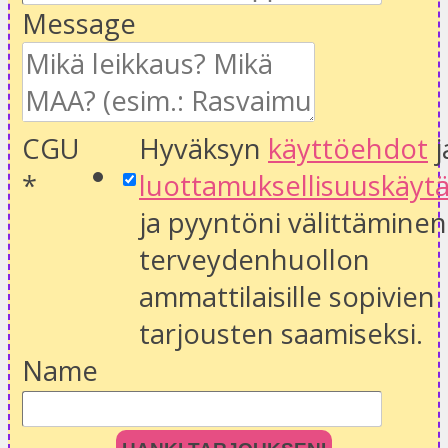
Message
CGU
Hyväksyn
käyttöehdot
j
*
luottamuksellisuuskäyt
ja pyyntöni välittäminen
terveydenhuollon
ammattilaisille sopivien
tarjousten saamiseksi.
Name