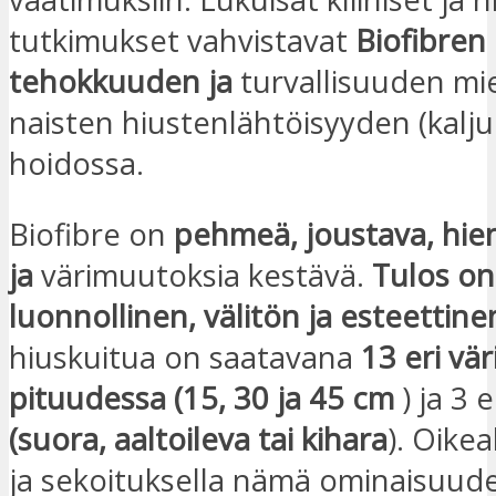
tutkimukset vahvistavat
Biofibren
tehokkuuden ja
turvallisuuden mi
naisten hiustenlähtöisyyden (kalj
hoidossa.
Biofibre on
pehmeä, joustava, hie
ja
värimuutoksia kestävä.
Tulos on
luonnollinen, välitön ja esteettine
hiuskuitua on saatavana
13 eri vär
pituudessa (15, 30 ja 45 cm
) ja 3 e
(suora, aaltoileva tai kihara
). Oikea
ja sekoituksella nämä ominaisuude