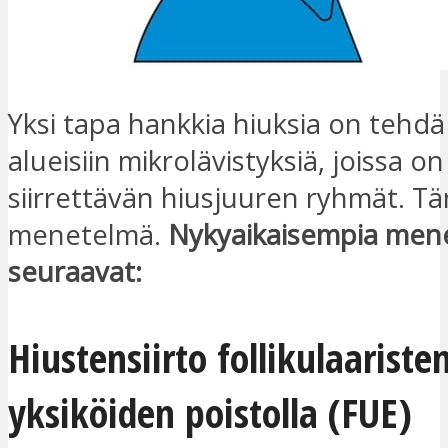
Yksi tapa hankkia hiuksia on tehdä 
alueisiin mikrolävistyksiä, joissa on
siirrettävän hiusjuuren ryhmät. T
menetelmä.
Nykyaikaisempia mene
seuraavat:
Hiustensiirto follikulaariste
yksiköiden poistolla (FUE)