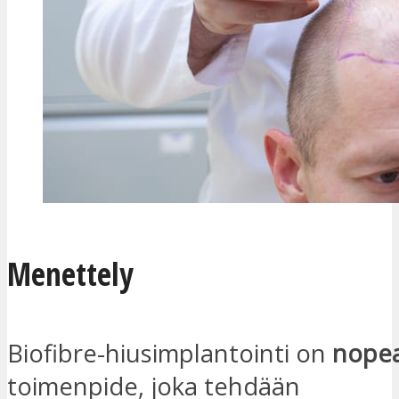
Menettely
Biofibre-hiusimplantointi on
nopea
toimenpide, joka tehdään