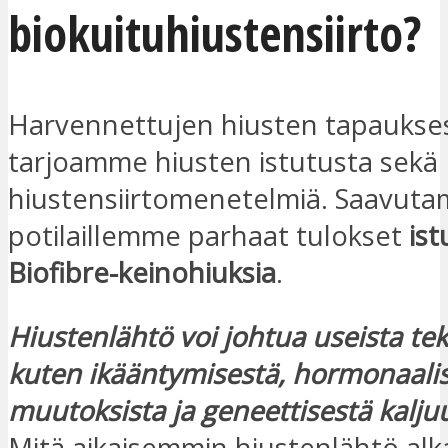
biokuituhiustensiirto?
Harvennettujen hiusten tapaukse
tarjoamme hiusten istutusta sekä
hiustensiirtomenetelmiä. Saavut
potilaillemme parhaat tulokset
ist
Biofibre-keinohiuksia
.
Hiustenlähtö voi johtua useista teki
kuten ikääntymisestä, hormonaalis
muutoksista ja geneettisestä kalj
Mitä aikaisemmin hiustenlähtö alka