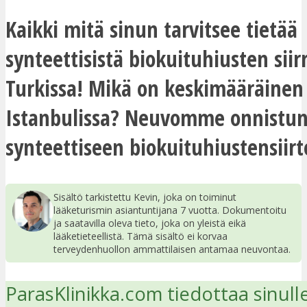
Kaikki mitä sinun tarvitsee tietää
synteettisistä biokuituhiusten siir
Turkissa! Mikä on keskimääräinen
Istanbulissa? Neuvomme onnistu
synteettiseen biokuituhiustensiirt
Sisältö tarkistettu Kevin, joka on toiminut
lääketurismin asiantuntijana 7 vuotta. Dokumentoitu
ja saatavilla oleva tieto, joka on yleistä eikä
lääketieteellistä. Tämä sisältö ei korvaa
terveydenhuollon ammattilaisen antamaa neuvontaa.
ParasKlinikka.com tiedottaa sinull