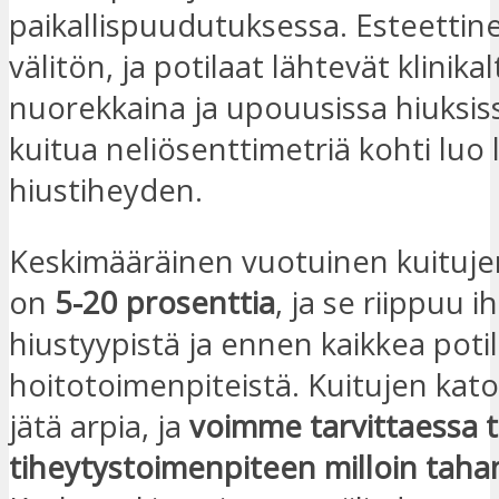
paikallispuudutuksessa. Esteettin
välitön, ja potilaat lähtevät klinikal
nuorekkaina ja upouusissa hiuksis
kuitua neliösenttimetriä kohti luo
hiustiheyden.
Keskimääräinen vuotuinen kuituj
on
5-20 prosenttia
, ja se riippuu i
hiustyypistä ja ennen kaikkea poti
hoitotoimenpiteistä. Kuitujen kat
jätä arpia, ja
voimme tarvittaessa t
tiheytystoimenpiteen milloin tah