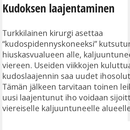
Kudoksen laajentaminen
Turkkilainen kirurgi asettaa
“kudospidennyskoneeksi” kutsutun
hiuskasvualueen alle, kaljuuntun
viereen. Useiden viikkojen kuluttu
kudoslaajennin saa uudet ihosolu
Tämän jälkeen tarvitaan toinen lei
uusi laajentunut iho voidaan sijoit
viereiselle kaljuuntuneelle alueelle