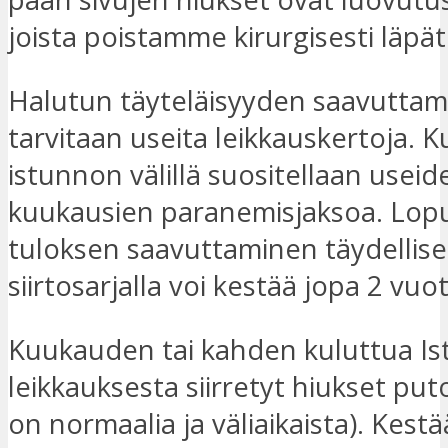
joista poistamme kirurgisesti läpät 
Halutun täyteläisyyden saavuttam
tarvitaan useita leikkauskertoja. K
istunnon välillä suositellaan useid
kuukausien paranemisjaksoa. Lopu
tuloksen saavuttaminen täydellise
siirtosarjalla voi kestää jopa 2 vuot
Kuukauden tai kahden kuluttua Is
leikkauksesta siirretyt hiukset put
on normaalia ja väliaikaista). Kestä