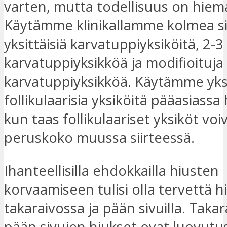
varten, mutta todellisuus on hiema
Käytämme klinikallamme kolmea si
yksittäisiä karvatuppiyksiköitä, 2-3
karvatuppiyksikköä ja modifioituja
karvatuppiyksikköä. Käytämme yksi
follikulaarisia yksiköitä pääasiassa
kun taas follikulaariset yksiköt voiv
peruskoko muussa siirteessä.
Ihanteellisilla ehdokkailla hiusten
korvaamiseen tulisi olla tervettä 
takaraivossa ja pään sivuilla. Takar
pään sivujen hiukset ovat luovutus