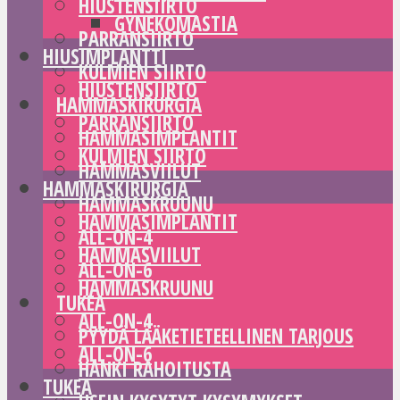
HIUSTENSIIRTO
GYNEKOMASTIA
PARRANSIIRTO
HIUSIMPLANTTI
KULMIEN SIIRTO
HIUSTENSIIRTO
HAMMASKIRURGIA
PARRANSIIRTO
HAMMASIMPLANTIT
KULMIEN SIIRTO
HAMMASVIILUT
HAMMASKIRURGIA
HAMMASKRUUNU
HAMMASIMPLANTIT
ALL-ON-4
HAMMASVIILUT
ALL-ON-6
HAMMASKRUUNU
TUKEA
ALL-ON-4
PYYDÄ LÄÄKETIETEELLINEN TARJOUS
ALL-ON-6
HANKI RAHOITUSTA
TUKEA