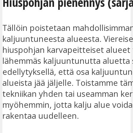
Hiuspohjan pienennys (sarja
Tällöin poistetaan mahdollisimman
kaljuuntuneesta alueesta. Viereise
hiuspohjan karvapeitteiset aluee
lähemmäs kaljuuntunutta aluetta s
edellytyksellä, että osa kaljuuntun
alueista jää jäljelle. Toistamme t
tekniikan yhden tai useamman ke
myöhemmin, jotta kalju alue voida
rakentaa uudelleen.