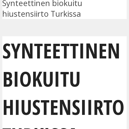
Synteettinen biokuitu
hiustensiirto Turkissa
SYNTEETTINEN
BIOKUITU
HIUSTENSIIRTO