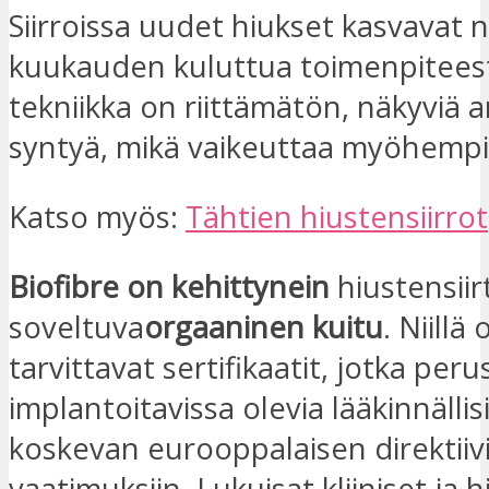
Siirroissa uudet hiukset kasvavat n
kuukauden kuluttua toimenpiteest
tekniikka on riittämätön, näkyviä a
syntyä, mikä vaikeuttaa myöhempiä 
Katso myös:
Tähtien hiustensiirrot
Biofibre on kehittynein
hiustensii
soveltuva
orgaaninen kuitu
. Niillä 
tarvittavat sertifikaatit, jotka per
implantoitavissa olevia lääkinnällisi
koskevan eurooppalaisen direktiiv
vaatimuksiin. Lukuisat kliiniset ja h