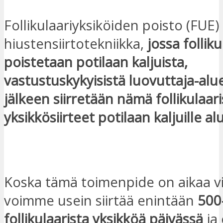
Follikulaariyksiköiden poisto (FUE)
hiustensiirtotekniikka,
jossa follik
poistetaan potilaan kaljuista,
vastustuskykyisistä luovuttaja-alu
jälkeen siirretään nämä follikulaar
yksikkösiirteet potilaan kaljuille alu
OTA YHTEYTTÄ
Koska tämä toimenpide on aikaa v
voimme usein siirtää enintään
500
follikulaarista yksikköä päivässä
ja