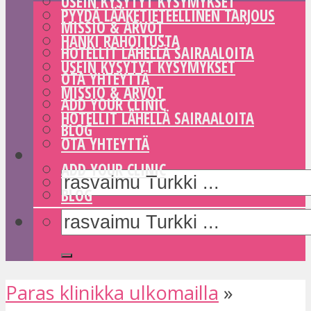
USEIN KYSYTYT KYSYMYKSET
PYYDÄ LÄÄKETIETEELLINEN TARJOUS
MISSIO & ARVOT
HANKI RAHOITUSTA
HOTELLIT LÄHELLÄ SAIRAALOITA
USEIN KYSYTYT KYSYMYKSET
OTA YHTEYTTÄ
MISSIO & ARVOT
ADD YOUR CLINIC
HOTELLIT LÄHELLÄ SAIRAALOITA
BLOG
OTA YHTEYTTÄ
ADD YOUR CLINIC
BLOG
Paras klinikka ulkomailla
»