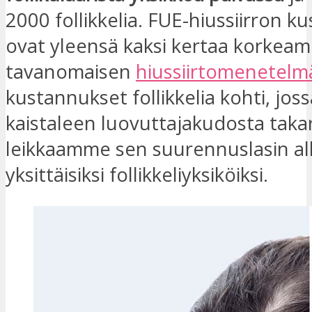
2000 follikkelia. FUE-hiussiirron 
ovat yleensä kaksi kertaa korkea
tavanomaisen
hiussiirtomenetelm
kustannukset follikkelia kohti, jo
kaistaleen luovuttajakudosta takar
leikkaamme sen suurennuslasin al
yksittäisiksi follikkeliyksiköiksi.