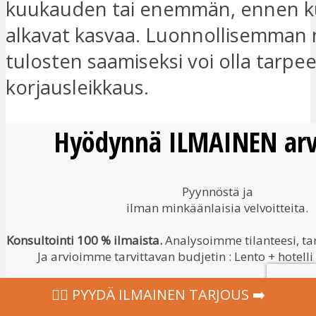
kuukauden tai enemmän, ennen ku
alkavat kasvaa. Luonnollisemman 
tulosten saamiseksi voi olla tarpe
korjausleikkaus.
Hyödynnä ILMAINEN arvi
Pyynnöstä ja
ilman minkäänlaisia velvoitteita.
Konsultointi 100 % ilmaista.
Analysoimme tilanteesi, tar
Ja arvioimme tarvittavan budjetin : Lento + hotelli 
Prosessi pysyy aina täysin hallinnassasi. Täydelli
‍👩‍⚕ PYYDÄ ILMAINEN TARJOUS ➡️