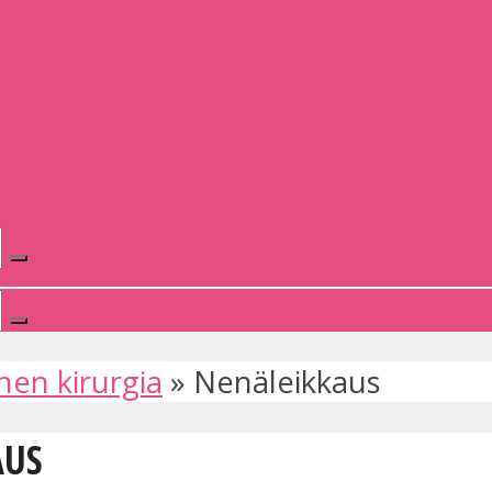
nen kirurgia
»
Nenäleikkaus
AUS