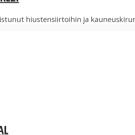
oistunut hiustensiirtoihin ja kauneuskir
AL