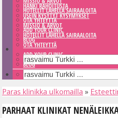
MISSIO & ARVOT
HANKI RAHOITUSTA
HOTELLIT LÄHELLÄ SAIRAALOITA
USEIN KYSYTYT KYSYMYKSET
OTA YHTEYTTÄ
MISSIO & ARVOT
ADD YOUR CLINIC
HOTELLIT LÄHELLÄ SAIRAALOITA
BLOG
OTA YHTEYTTÄ
ADD YOUR CLINIC
BLOG
Paras klinikka ulkomailla
»
Esteetti
PARHAAT KLINIKAT NENÄLEIKK