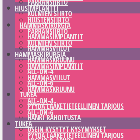
PARRANSIIRTO
HIUSIMPLANTTI
KULMIEN SIIRTO
HIUSTENSIIRTO
HAMMASKIRURGIA
PARRANSIIRTO
HAMMASIMPLANTIT
KULMIEN SIIRTO
HAMMASVIILUT
HAMMASKIRURGIA
HAMMASKRUUNU
HAMMASIMPLANTIT
ALL-ON-4
HAMMASVIILUT
ALL-ON-6
HAMMASKRUUNU
TUKEA
ALL-ON-4
PYYDÄ LÄÄKETIETEELLINEN TARJOUS
ALL-ON-6
HANKI RAHOITUSTA
TUKEA
USEIN KYSYTYT KYSYMYKSET
PYYDÄ LÄÄKETIETEELLINEN TARJOUS