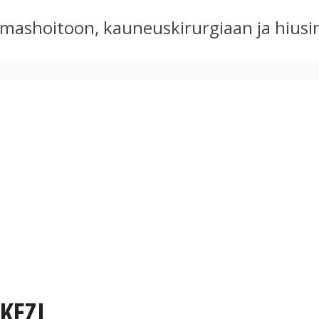
ammashoitoon, kauneuskirurgiaan ja hiu
KEZI