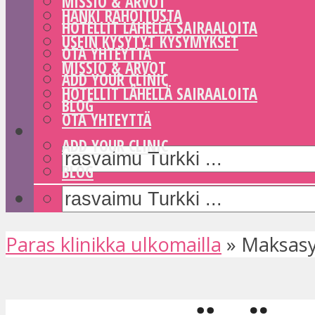
MISSIO & ARVOT
HANKI RAHOITUSTA
HOTELLIT LÄHELLÄ SAIRAALOITA
USEIN KYSYTYT KYSYMYKSET
OTA YHTEYTTÄ
MISSIO & ARVOT
ADD YOUR CLINIC
HOTELLIT LÄHELLÄ SAIRAALOITA
BLOG
OTA YHTEYTTÄ
ADD YOUR CLINIC
BLOG
Paras klinikka ulkomailla
»
Maksasy