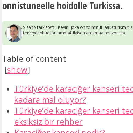
onnistuneelle hoidolle Turkissa.
Sisältö tarkistettu Kevin, joka on toiminut lääketurismin a
terveydenhuollon ammattilaisen antamaa neuvontaa.
Table of content
[
show
]
Türkiye’de karaciğer kanseri ted
kadara mal oluyor?
Türkiye’de karaciğer kanseri ted
eksiksiz bir rehber
Karaciğer kanseri nedir?