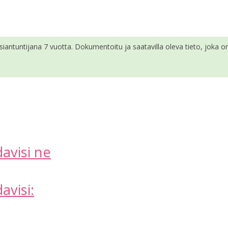
siantuntijana 7 vuotta. Dokumentoitu ja saatavilla oleva tieto, joka on 
avisi ne
avisi: