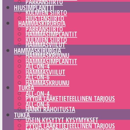
PARRANSIIRTO
HIUSIMPLANTTI
KULMIEN SIIRTO
HIUSTENSIIRTO
HAMMASKIRURGIA
PARRANSIIRTO
HAMMASIMPLANTIT
KULMIEN SIIRTO
HAMMASVIILUT
HAMMASKIRURGIA
HAMMASKRUUNU
HAMMASIMPLANTIT
ALL-ON-4
HAMMASVIILUT
ALL-ON-6
HAMMASKRUUNU
TUKEA
ALL-ON-4
PYYDÄ LÄÄKETIETEELLINEN TARJOUS
ALL-ON-6
HANKI RAHOITUSTA
TUKEA
USEIN KYSYTYT KYSYMYKSET
PYYDÄ LÄÄKETIETEELLINEN TARJOUS