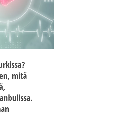
urkissa?
ken, mitä
ä,
anbulissa.
nan