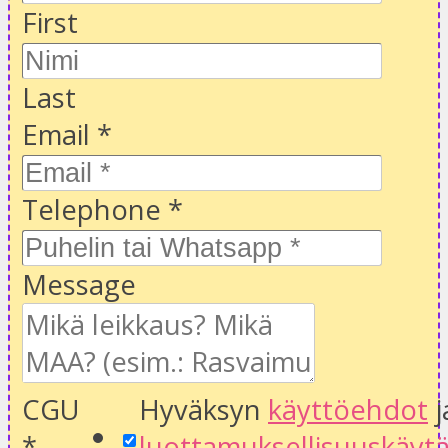
First
Last
Email
*
Telephone
*
Message
CGU
Hyväksyn
käyttöehdot
j
*
luottamuksellisuuskäyt