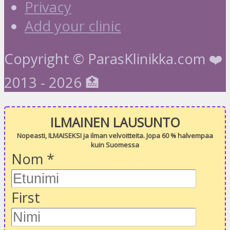
Privacy
Add your clinic
Copyright © ParasKlinikka.com ❤️
2013 - 2026 🏥
ILMAINEN LAUSUNTO
Nopeasti, ILMAISEKSI ja ilman velvoitteita. Jopa 60 % halvempaa
kuin Suomessa
Nom
*
First