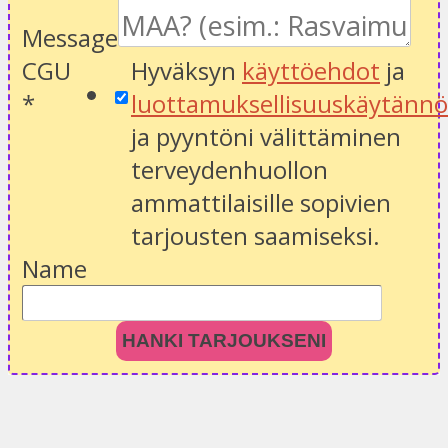
Message
CGU
Hyväksyn
käyttöehdot
ja
*
luottamuksellisuuskäytänn
ja pyyntöni välittäminen
terveydenhuollon
ammattilaisille sopivien
tarjousten saamiseksi.
Name
HANKI TARJOUKSENI