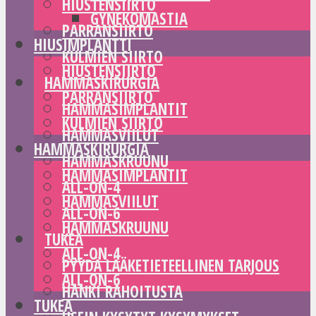
HIUSTENSIIRTO
GYNEKOMASTIA
PARRANSIIRTO
HIUSIMPLANTTI
KULMIEN SIIRTO
HIUSTENSIIRTO
HAMMASKIRURGIA
PARRANSIIRTO
HAMMASIMPLANTIT
KULMIEN SIIRTO
HAMMASVIILUT
HAMMASKIRURGIA
HAMMASKRUUNU
HAMMASIMPLANTIT
ALL-ON-4
HAMMASVIILUT
ALL-ON-6
HAMMASKRUUNU
TUKEA
ALL-ON-4
PYYDÄ LÄÄKETIETEELLINEN TARJOUS
ALL-ON-6
HANKI RAHOITUSTA
TUKEA