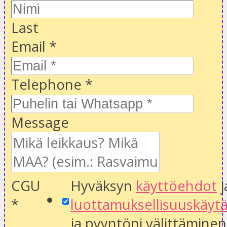
Last
Email
*
Telephone
*
Message
CGU
Hyväksyn
käyttöehdot
j
*
luottamuksellisuuskäyt
ja pyyntöni välittäminen