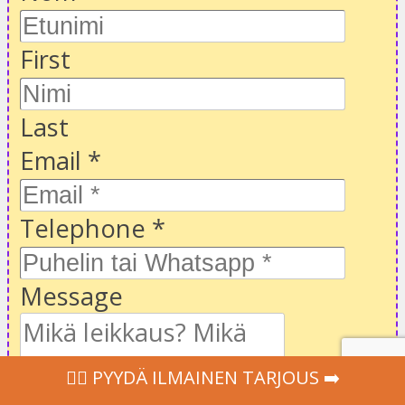
First
Last
Email
*
Telephone
*
Message
‍👩‍⚕ PYYDÄ ILMAINEN TARJOUS ➡️