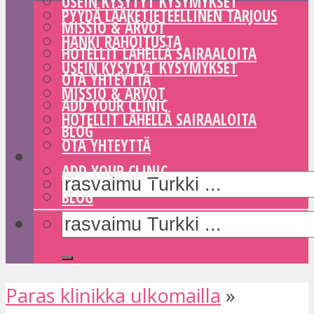
USEIN KYSYTYT KYSYMYKSET
PYYDÄ LÄÄKETIETEELLINEN TARJOUS
MISSIO & ARVOT
HANKI RAHOITUSTA
HOTELLIT LÄHELLÄ SAIRAALOITA
USEIN KYSYTYT KYSYMYKSET
OTA YHTEYTTÄ
MISSIO & ARVOT
ADD YOUR CLINIC
HOTELLIT LÄHELLÄ SAIRAALOITA
BLOG
OTA YHTEYTTÄ
ADD YOUR CLINIC
BLOG
Paras klinikka ulkomailla
»