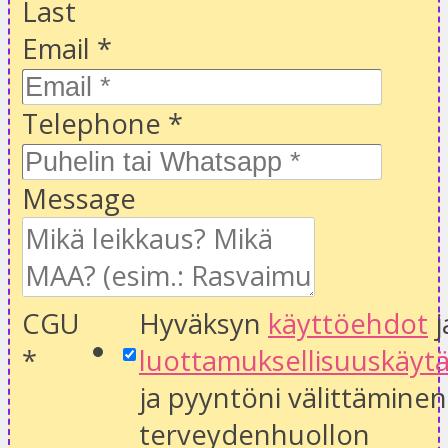
Last
Email
*
Telephone
*
Message
CGU
Hyväksyn
käyttöehdot
j
*
luottamuksellisuuskäyt
ja pyyntöni välittäminen
terveydenhuollon