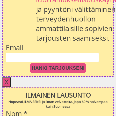
ja pyyntöni välittäminen
terveydenhuollon
ammattilaisille sopivien
tarjousten saamiseksi.
Email
HANKI TARJOUKSENI
X
ILMAINEN LAUSUNTO
Nopeasti, ILMAISEKSI ja ilman velvoitteita. Jopa 60 % halvempaa
kuin Suomessa
Nom
*