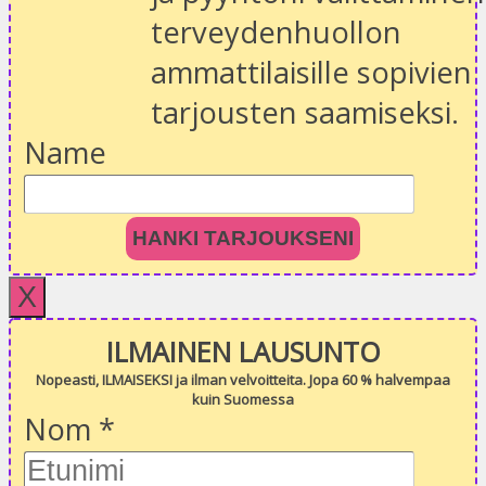
terveydenhuollon
ammattilaisille sopivien
tarjousten saamiseksi.
Name
HANKI TARJOUKSENI
X
ILMAINEN LAUSUNTO
Nopeasti, ILMAISEKSI ja ilman velvoitteita. Jopa 60 % halvempaa
kuin Suomessa
Nom
*