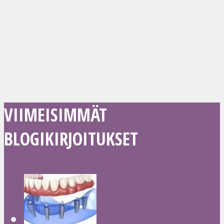
VIIMEISIMMÄT
BLOGIKIRJOITUKSET